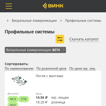
Orafol
Бренды
Доставка
Каталог
ия
Визуальные коммуникации
Профильные системы
Профильные системы
Профильные системы
Скачать каталог
Профили для световых коробов
Багетные профили
Каталог
Весь каталог
Визуальные коммуникации
8574
Текстильный профиль
Клик-профили
Окантовочные профили
Плакатные профили
Orafol
Рулонные материалы
Сортировать:
Крепёж для профилей
По наименованию
По розничной цене
По цене юр. лиц
Бренды
Самоклеящиеся плёнки
Петля с винтами
Развернуть (2)
Доставка
Листовые материалы
Доступно
Цены
Оплата
Чернила
14.56 ₽
юр. лицам
МСК
СПБ
18.20 ₽
розница
РНД