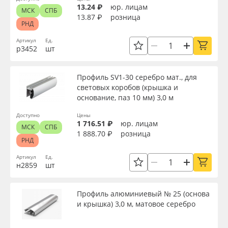
13.24 ₽
юр. лицам
МСК
СПБ
13.87 ₽
розница
РНД
Артикул
Ед.
р3452
шт
Профиль SV1-30 серебро мат., для
световых коробов (крышка и
основание, паз 10 мм) 3,0 м
Доступно
Цены
1 716.51 ₽
юр. лицам
МСК
СПБ
1 888.70 ₽
розница
РНД
Артикул
Ед.
н2859
шт
Профиль алюминиевый № 25 (основа
и крышка) 3,0 м, матовое серебро