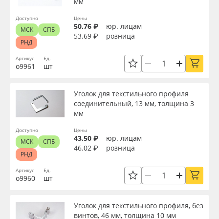
мм
Доступно
Цены
50.76 ₽
юр. лицам
МСК
СПБ
53.69 ₽
розница
РНД
Артикул
Ед.
о9961
шт
Уголок для текстильного профиля
соединительный, 13 мм, толщина 3
мм
Доступно
Цены
43.50 ₽
юр. лицам
МСК
СПБ
46.02 ₽
розница
РНД
Артикул
Ед.
о9960
шт
Уголок для текстильного профиля, без
винтов, 46 мм, толщина 10 мм