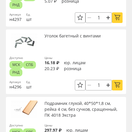
5.07 ₽
розница
РНД
Доступность
Артикул
Ед.
н4297
шт
Применить
Уголок багетный с винтами
Сбросить фильтр
Доступно
Цены
16.18 ₽
юр. лицам
МСК
СПБ
20.23 ₽
розница
РНД
Артикул
Ед.
н4296
шт
Подрамник глухой, 40*50*1,8 см,
рейка 4 см, без сучков, сращенный,
ПК 4018 Экстра
Доступно
Цены
297.97 ₽
юр. лицам