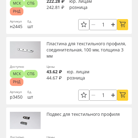
222.28 ₽
юр. лицам
МСК
СПБ
242.81 ₽
розница
РНД
Артикул
Ед.
н2445
шт
Пластина для текстильного профиля,
соединительная, 100 мм, толщина 3
мм
Доступно
Цены
43.62 ₽
юр. лицам
МСК
СПБ
44.67 ₽
розница
РНД
Артикул
Ед.
р3450
шт
Подвес для текстильного профиля
Доступно
Цены