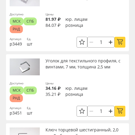
Доступно
Цены
81.97 ₽
юр. лицам
МСК
СПБ
84.07 ₽
розница
РНД
Артикул
Ед.
р3449
шт
Уголок для текстильного профиля, с
винтами, 7 мм, толщина 2,5 мм
Доступно
Цены
34.16 ₽
юр. лицам
МСК
СПБ
35.21 ₽
розница
РНД
Артикул
Ед.
р3451
шт
Ключ торцевой шестигранный, 2,0