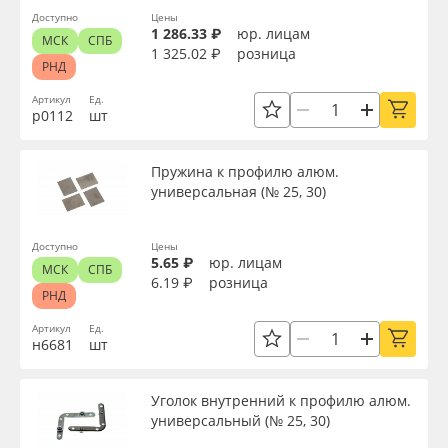
Доступно
Цены
1 286.33 ₽
юр. лицам
МСК
СПБ
1 325.02 ₽
розница
РНД
Артикул
Ед.
р0112
шт
Пружина к профилю алюм.
универсальная (№ 25, 30)
Доступно
Цены
5.65 ₽
юр. лицам
МСК
СПБ
6.19 ₽
розница
РНД
Артикул
Ед.
н6681
шт
Уголок внутренний к профилю алюм.
универсальный (№ 25, 30)