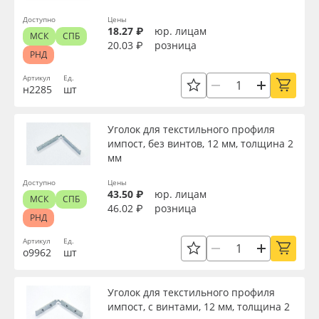
Доступно
Цены
18.27 ₽
юр. лицам
МСК
СПБ
20.03 ₽
розница
РНД
Артикул
Ед.
н2285
шт
Уголок для текстильного профиля
импост, без винтов, 12 мм, толщина 2
мм
Доступно
Цены
43.50 ₽
юр. лицам
МСК
СПБ
46.02 ₽
розница
РНД
Артикул
Ед.
о9962
шт
Уголок для текстильного профиля
импост, с винтами, 12 мм, толщина 2