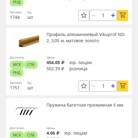
РНД
Oracal 641
Текстура
Артикул
Ед.
1744
шт
Orajet 3640
Упаковка
Профиль алюминиевый Vikuprof ND-
2, 3,05 м, матовое золото
Плёнка монтажная Oratape
Страна происхождения
ПЭТ листовой
Доступно
Цены
456.05 ₽
юр. лицам
МСК
СПБ
502.39 ₽
розница
Производитель
РНД
ПЭТ бэклит
Артикул
Ед.
1751
шт
Вспененный ПВХ
Торговая марка
Пружина багетная прижимная 6 мм
Баннер
Серия
Заготовки для сувениров
Доступно
Цены
Назначение
4.06 ₽
юр. лицам
МСК
СПБ