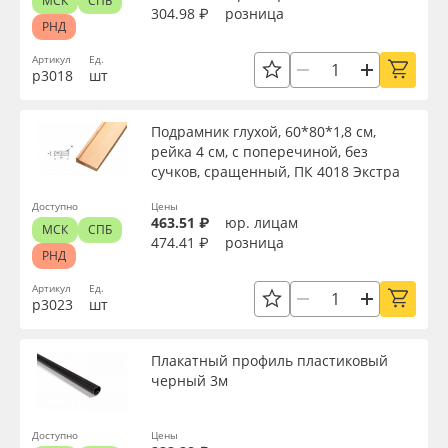
МСК
СПБ
304.98 ₽
розница
РНД
Артикул
Ед.
р3018
шт
Подрамник глухой, 60*80*1,8 см,
рейка 4 см, с поперечиной, без
сучков, сращенный, ПК 4018 Экстра
Доступно
Цены
463.51 ₽
юр. лицам
МСК
СПБ
474.41 ₽
розница
РНД
Артикул
Ед.
р3023
шт
Плакатный профиль пластиковый
черный 3м
Доступно
Цены