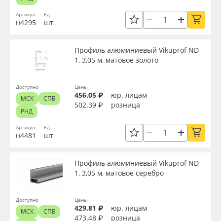
Сервис
Клей, скотчи и крепёж
Артикул
Ед.
н4295
шт
Вид
Инструкции
Мобильные конструкции и POS-материалы
Профиль алюминиевый Vikuprof ND-
Ширина, мм
Компания
Профильные системы
1, 3,05 м, матовое золото
Контакты
Сублимация и термотрансфер
Длина, мм
Доступно
Цены
456.05 ₽
юр. лицам
МСК
СПБ
502.39 ₽
розница
Блог
Светотехника
РНД
Высота, мм
Артикул
Ед.
Поставщикам
Инженерные пластики
н4481
шт
Диаметр, мм
Избранное
Упаковочные материалы
Профиль алюминиевый Vikuprof ND-
1, 3,05 м, матовое серебро
Материал
Оборудование и инструмент
8 800 550 7888
Доступно
Цены
Москва
429.81 ₽
юр. лицам
Цвет
Новинки ассортимента
МСК
СПБ
473.48 ₽
розница