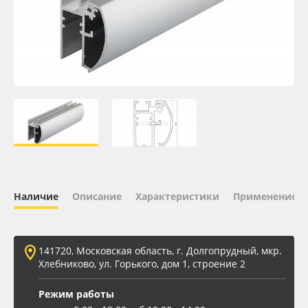
Oracal 641
Orajet 3640
Плёнка монтажная Oratape
ПЭТ листовой
ПЭТ бэклит
Наличие
Описание
Характеристики
Применение
Вспененный ПВХ
Баннер
141720, Московская область, г. Долгопрудный, мкр.
Хлебниково, ул. Горького, дом 1, строение 2
Заготовки для сувениров
Режим работы