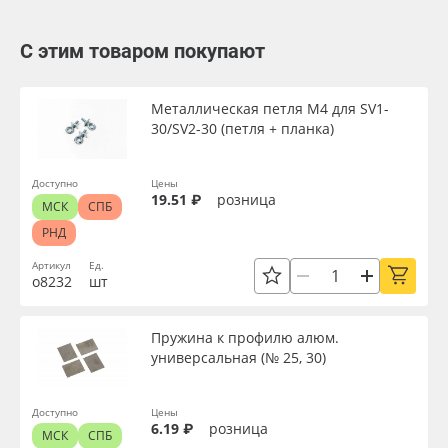
С этим товаром покупают
Металлическая петля М4 для SV1-
30/SV2-30 (петля + планка)
Доступно
Цены
19.51 ₽
розница
МСК
СПБ
РНД
Артикул
Ед.
о8232
шт
Пружина к профилю алюм.
универсальная (№ 25, 30)
Доступно
Цены
6.19 ₽
розница
МСК
СПБ