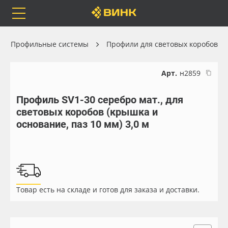
Orafol
Бренды
Доставка
Профильные системы
Профили для световых коробов
Арт.
н2859
Профиль SV1-30 серебро мат., для
Каталог
Весь каталог
световых коробов (крышка и
основание, паз 10 мм) 3,0 м
Orafol
Рулонные материалы
Бренды
Самоклеящиеся плёнки
Доставка
Листовые материалы
Товар есть на складе и готов для заказа и доставки.
Оплата
Чернила