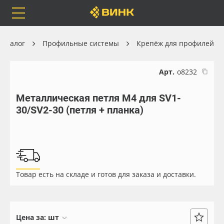
Orafol
Бренды
Доставка
Каталог
Профильные системы
Крепёж для профилей
Арт.
о8232
Металлическая петля М4 для SV1-
Каталог
Весь каталог
30/SV2-30 (петля + планка)
Orafol
Рулонные материалы
Бренды
Самоклеящиеся плёнки
Товар есть на складе и готов для заказа и доставки.
Доставка
Листовые материалы
Оплата
Чернила
Цена за:
шт