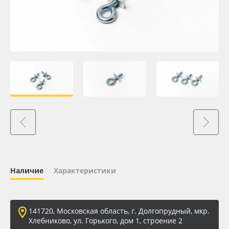
Oracal 641
Orajet 3640
Плёнка монтажная Oratape
ПЭТ листовой
ПЭТ бэклит
Вспененный ПВХ
Наличие
Характеристики
Баннер
Заготовки для сувениров
141720, Московская область, г. Долгопрудный, мкр.
Хлебниково, ул. Горького, дом 1, строение 2