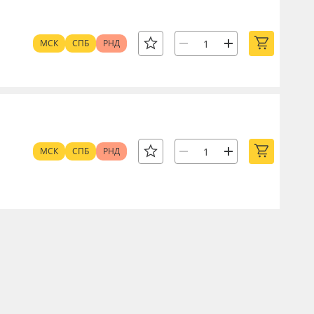
МСК
СПБ
РНД
МСК
СПБ
РНД