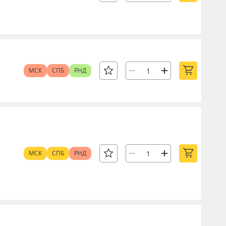
МСК
СПБ
РНД
МСК
СПБ
РНД