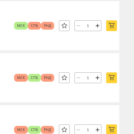
МСК
СПБ
РНД
МСК
СПБ
РНД
МСК
СПБ
РНД