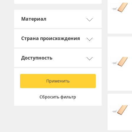
Профильные системы
Сублимация и термотрансфер
Материал
Светотехника
Инженерные пластики
Страна происхождения
Упаковочные материалы
Оборудование и инструмент
Доступность
Новинки ассортимента
Oracal 641
Применить
Orajet 3640
Плёнка монтажная Oratape
Сбросить фильтр
ПЭТ листовой
ПЭТ бэклит
Вспененный ПВХ