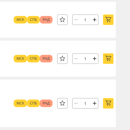
МСК
СПБ
РНД
МСК
СПБ
РНД
МСК
СПБ
РНД