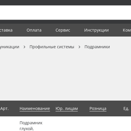
ставка
Оплата
Сервис
Инструкции
Ком
уникации
Профильные системы
Подрамники
Арт.
Наименование
Юр. лицам
Розница
Ед.
Подрамник
глухой,