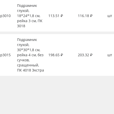
Подрамник
глухой,
р3010
18*24*1,8 см,
113.51 ₽
116.18 ₽
шт
рейка 3 см, ПК
3018
Подрамник
глухой,
30*30*1,8 см,
р3015
рейка 4 см, без
198.65 ₽
203.32 ₽
шт
сучков,
сращенный,
ПК 4018 Экстра