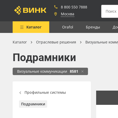
8 800 550 7888
Москва
Каталог
Orafol
Бренды
До
Каталог
Отраслевые решения
Визуальные комм
Весь каталог
Подрамники
Рулонные материалы
Самоклеящиеся плёнки
Визуальные коммуникации
8581
Листовые материалы
Чернила
Профильные системы
Клей, скотчи и крепёж
Подрамники
Мобильные конструкции и
POS-материалы