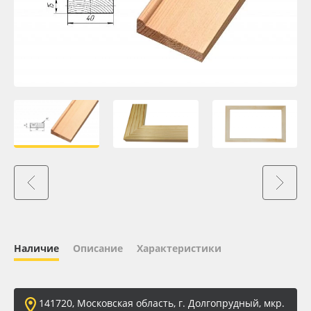
Oracal 641
Orajet 3640
Плёнка монтажная Oratape
ПЭТ листовой
ПЭТ бэклит
Вспененный ПВХ
Баннер
Наличие
Описание
Характеристики
Заготовки для сувениров
141720, Московская область, г. Долгопрудный, мкр.