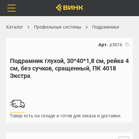
Orafol
Бренды
Доставка
Каталог
Профильные системы
Подрамники
Арт.
р3016
Подрамник глухой, 30*40*1,8 см, рейка 4
Каталог
Весь каталог
см, без сучков, сращенный, ПК 4018
Экстра
Orafol
Рулонные материалы
Бренды
Самоклеящиеся плёнки
Доставка
Листовые материалы
Товар есть на складе и готов для заказа и доставки.
Оплата
Чернила