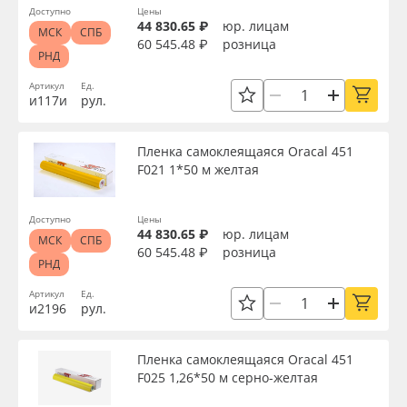
Сбросить фильтр
Доступно
Цены
44 830.65 ₽
юр. лицам
МСК
СПБ
60 545.48 ₽
розница
РНД
Артикул
Ед.
и117и
рул.
Пленка самоклеящаяся Oracal 451
F021 1*50 м желтая
Доступно
Цены
44 830.65 ₽
юр. лицам
МСК
СПБ
60 545.48 ₽
розница
РНД
Артикул
Ед.
и2196
рул.
Пленка самоклеящаяся Oracal 451
F025 1,26*50 м серно-желтая