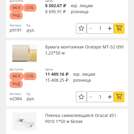
Доступно
Цены
Производитель
8 502.67 ₽
юр. лицам
МСК
СПБ
8 695.91 ₽
розница
РНД
Торговая марка
Артикул
Ед.
р9191
рул.
Серия
Бумага монтажная Oratape MT-52 099
1,22*50 м
Назначение
Доступно
Цены
11 409.16 ₽
юр. лицам
МСК
СПБ
Особые свойства
15 408.25 ₽
розница
РНД
Артикул
Ед.
Доступность
н2384
рул.
Пленка самоклеящаяся Oracal 451
Применить
F010 1*50 м белая