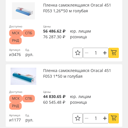
Пленка самоклеящаяся Oracal 451
F053 1,26*50 м голубая
Доступно
Цены
56 486.62 ₽
юр. лицам
МСК
СПБ
76 287.30 ₽
розница
РНД
Артикул
Ед.
и3476
рул.
Пленка самоклеящаяся Oracal 451
F053 1*50 м голубая
Доступно
Цены
44 830.65 ₽
юр. лицам
МСК
СПБ
60 545.48 ₽
розница
РНД
Артикул
Ед.
и1177
рул.