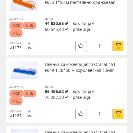
F035 1*50 м пастельно-оранжевая
Доступно
Цены
44 830.65 ₽
юр. лицам
МСК
СПБ
60 545.48 ₽
розница
РНД
Артикул
Ед.
и1173
рул.
Пленка самоклеящаяся Oracal 451
F049 1,26*50 м королевская синяя
Доступно
Цены
56 486.62 ₽
юр. лицам
МСК
СПБ
76 287.30 ₽
розница
РНД
Артикул
Ед.
и1187
рул.
Пленка самоклеящаяся Oracal 451