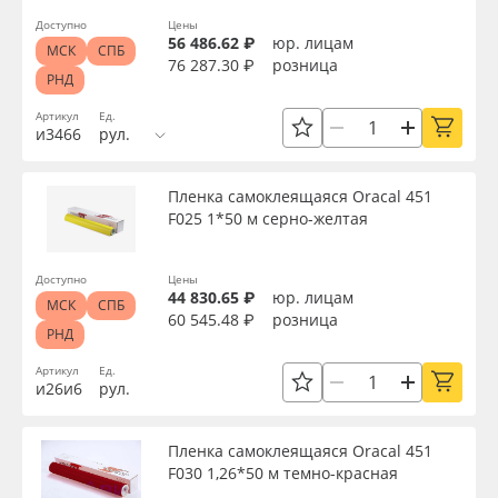
Доступно
Цены
56 486.62 ₽
юр. лицам
МСК
СПБ
76 287.30 ₽
розница
РНД
Артикул
Ед.
и3466
рул.
Пленка самоклеящаяся Oracal 451
F025 1*50 м серно-желтая
Доступно
Цены
44 830.65 ₽
юр. лицам
МСК
СПБ
60 545.48 ₽
розница
РНД
Артикул
Ед.
и26и6
рул.
Пленка самоклеящаяся Oracal 451
F030 1,26*50 м темно-красная