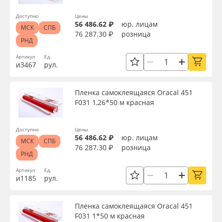
Доступно
Цены
56 486.62 ₽
юр. лицам
МСК
СПБ
76 287.30 ₽
розница
РНД
Артикул
Ед.
и3467
рул.
Пленка самоклеящаяся Oracal 451
F031 1,26*50 м красная
Доступно
Цены
56 486.62 ₽
юр. лицам
МСК
СПБ
76 287.30 ₽
розница
РНД
Артикул
Ед.
и1185
рул.
Пленка самоклеящаяся Oracal 451
F031 1*50 м красная