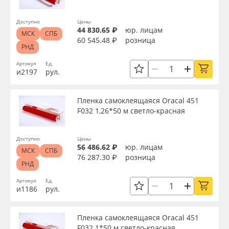
Доступно
Цены
44 830.65 ₽
юр. лицам
МСК
СПБ
60 545.48 ₽
розница
РНД
Артикул
Ед.
и2197
рул.
Пленка самоклеящаяся Oracal 451
F032 1,26*50 м светло-красная
Доступно
Цены
56 486.62 ₽
юр. лицам
МСК
СПБ
76 287.30 ₽
розница
РНД
Артикул
Ед.
и1186
рул.
Пленка самоклеящаяся Oracal 451
F032 1*50 м светло-красная