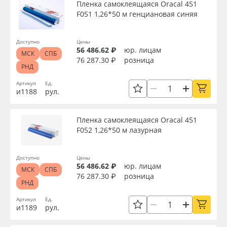
Пленка самоклеящаяся Oracal 451
F051 1,26*50 м генциановая синяя
Доступно
Цены
56 486.62 ₽
юр. лицам
МСК
СПБ
76 287.30 ₽
розница
РНД
Артикул
Ед.
и1188
рул.
Пленка самоклеящаяся Oracal 451
F052 1,26*50 м лазурная
Доступно
Цены
56 486.62 ₽
юр. лицам
МСК
СПБ
76 287.30 ₽
розница
РНД
Артикул
Ед.
и1189
рул.