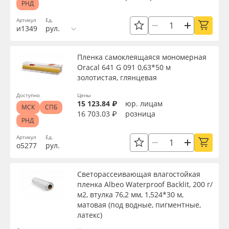
РНД
Клей
Oracal 641
Артикул
Ед.
и1349
рул.
Цвет клея
Orajet 3640
Пленка самоклеящаяся мономерная
Oracal 641 G 091 0,63*50 м
Плёнка монтажная Oratape
Текстура
золотистая, глянцевая
ПЭТ листовой
Доступно
Цены
15 123.84 ₽
юр. лицам
Тип печати
МСК
СПБ
16 703.03 ₽
розница
РНД
ПЭТ бэклит
Срок эксплуатации, лет
Артикул
Ед.
о5277
рул.
Вспененный ПВХ
Упаковка
Светорассеивающая влагостойкая
Баннер
пленка Albeo Waterproof Backlit, 200 г/
м2, втулка 76,2 мм, 1,524*30 м,
Заготовки для сувениров
Страна происхождения
матовая (под водные, пигментные,
латекс)