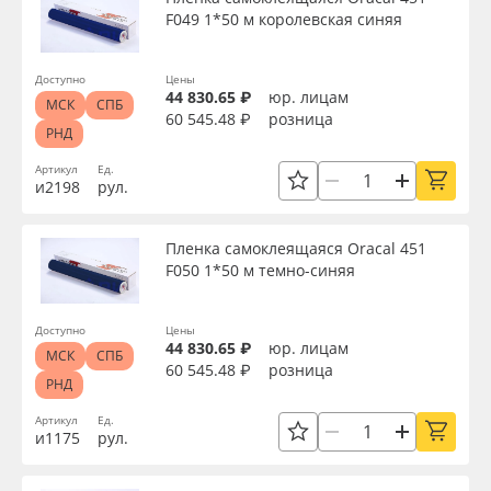
F049 1*50 м королевская синяя
Доступно
Цены
44 830.65 ₽
юр. лицам
МСК
СПБ
60 545.48 ₽
розница
РНД
Артикул
Ед.
и2198
рул.
Пленка самоклеящаяся Oracal 451
F050 1*50 м темно-синяя
Доступно
Цены
44 830.65 ₽
юр. лицам
МСК
СПБ
60 545.48 ₽
розница
РНД
Артикул
Ед.
и1175
рул.