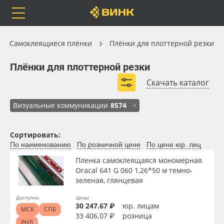
Orafol
Бренды
Доставка
Самоклеящиеся плёнки
Самоклеящиеся плёнки
Плёнки для плоттерной резки
Плёнки для плоттерной резки
Плёнки для плоттерной резки
Скачать каталог
Цветные плёнки Oracal
Транслюцентные плёнки
Каталог
Весь каталог
Визуальные коммуникации
8574
Монтажные плёнки
Цветные плёнки Foletti
Цветные плёнки Plo Plo
Orafol
Рулонные материалы
Сортировать:
По наименованию
По розничной цене
По цене юр. лиц
Бренды
Самоклеящиеся плёнки
Пленка самоклеящаяся мономерная
Oracal 641 G 060 1,26*50 м темно-
Доставка
Листовые материалы
зеленая, глянцевая
Доступно
Цены
Оплата
Чернила
Вид
30 247.67 ₽
юр. лицам
МСК
СПБ
33 406.07 ₽
розница
РНД