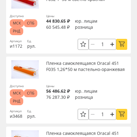
Доступно
Цены
44 830.65 ₽
юр. лицам
МСК
СПБ
60 545.48 ₽
розница
РНД
Артикул
Ед.
и1172
рул.
Пленка самоклеящаяся Oracal 451
F035 1,26*50 м пастельно-оранжевая
Доступно
Цены
56 486.62 ₽
юр. лицам
МСК
СПБ
76 287.30 ₽
розница
РНД
Артикул
Ед.
и3468
рул.
Пленка самоклеящаяся Oracal 451