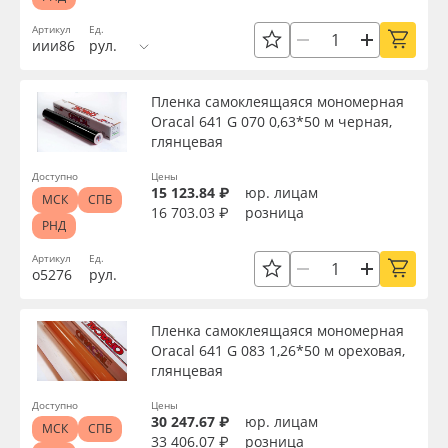
Сервис
Клей, скотчи и крепёж
Тип
Артикул
Ед.
иии86
рул.
Инструкции
Мобильные конструкции и POS-материалы
Ширина, м
Пленка самоклеящаяся мономерная
Компания
Профильные системы
Oracal 641 G 070 0,63*50 м черная,
глянцевая
Длина рулона, м
Контакты
Сублимация и термотрансфер
Доступно
Цены
15 123.84 ₽
юр. лицам
МСК
СПБ
16 703.03 ₽
розница
Толщина, мкм
Блог
Светотехника
РНД
Артикул
Ед.
Поставщикам
Инженерные пластики
о5276
рул.
Плотность, г/м2
Избранное
Упаковочные материалы
Пленка самоклеящаяся мономерная
Материал
Oracal 641 G 083 1,26*50 м ореховая,
глянцевая
Оборудование и инструмент
8 800 550 7888
Цвет
Доступно
Цены
Москва
30 247.67 ₽
юр. лицам
Новинки ассортимента
МСК
СПБ
33 406.07 ₽
розница