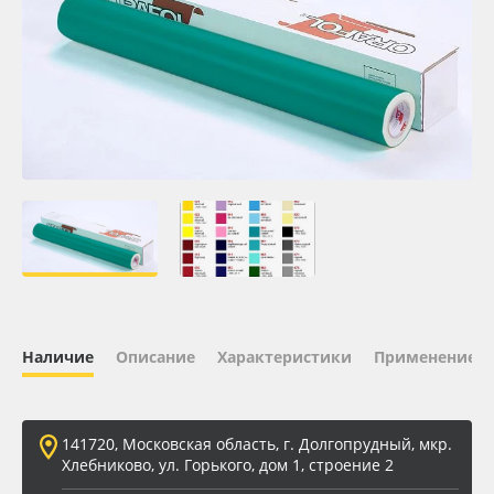
Oracal 641
Orajet 3640
Плёнка монтажная Oratape
ПЭТ листовой
ПЭТ бэклит
Вспененный ПВХ
Наличие
Описание
Характеристики
Применение
Баннер
Заготовки для сувениров
141720, Московская область, г. Долгопрудный, мкр.
Хлебниково, ул. Горького, дом 1, строение 2