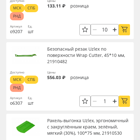
Доступно
Цены
133.11 ₽
розница
МСК
СПБ
РНД
Артикул
Ед.
о9207
шт
Безопасный резак Uzlex по
поверхности Wrap Cutter, 45*10 мм,
21910482
Доступно
Цены
556.03 ₽
розница
МСК
СПБ
РНД
Артикул
Ед.
о6307
шт
Ракель-выгонка Uzlex, эргономичный
с закруглённым краем, зелёный,
мягкий (30%), 100*75 мм, 21910530