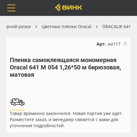
Orafol
Бренды
Доставка
оттерной резки
Цветные плёнки Oracal
ORACAL® 641
Арт.
ии117
Пленка самоклеящаяся мономерная
Каталог
Весь каталог
Oracal 641 M 054 1,26*50 м бирюзовая,
матовая
Orafol
Рулонные материалы
Бренды
Самоклеящиеся плёнки
Доставка
Листовые материалы
Товар временно закончился. Новая партия уже едет.
Разместите заказ, и менеджер свяжется с вами для
Оплата
Чернила
уточнения подробностей.