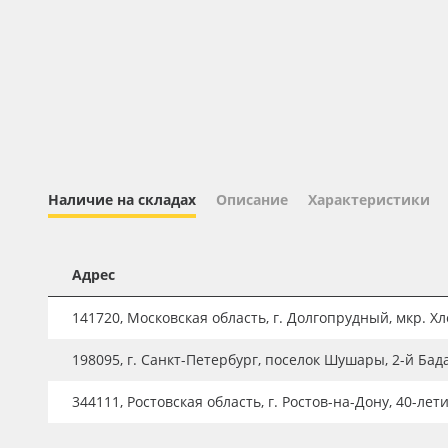
Профильные системы
Сублимация и термотрансфер
Светотехника
Инженерные пластики
Упаковочные материалы
Оборудование и инструмент
Наличие на складах
Описание
Характеристики
Новинки ассортимента
Oracal 641
Адрес
Orajet 3640
141720, Московская область, г. Долгопрудный, мкр. Хле
Плёнка монтажная Oratape
198095, г. Санкт-Петербург, поселок Шушары, 2-й Бад
ПЭТ листовой
ПЭТ бэклит
344111, Ростовская область, г. Ростов-на-Дону, 40-лет
Вспененный ПВХ