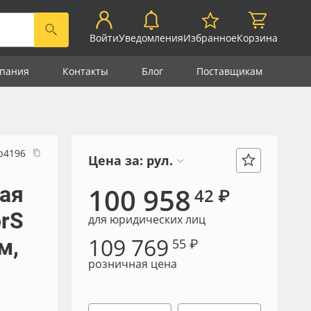
Войти
Уведомления
Избранное
Корзина
пания
Контакты
Блог
Поставщикам
р4196
Цена за:
рул.
ая
100 958
42 ₽
orS
для юридических лиц
109 769
м,
55 ₽
розничная цена