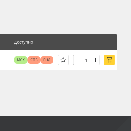
Доступно
МСК
СПБ
РНД