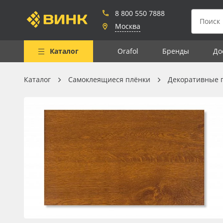
8 800 550 7888
Москва
Каталог
Orafol
Бренды
До
Каталог
Самоклеящиеся плёнки
Декоративные 
Весь каталог
Рулонные материалы
Самоклеящиеся плёнки
Листовые материалы
Чернила
Клей, скотчи и крепёж
Мобильные конструкции и
POS-материалы