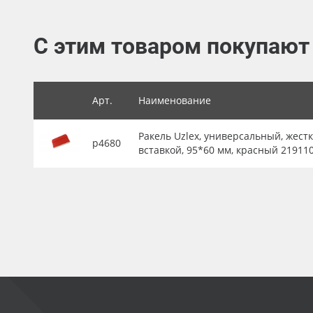
Баннер
С этим товаром покупают
Заготовки для сувениров
Арт.
Наименование
Ракель Uzlex, универсальный, жестк
р4680
вставкой, 95*60 мм, красный 21911