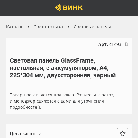
Orafol
Бренды
Доставка
Каталог
Светотехника
Световые панели
Арт.
с1493
Световая панель GlassFrame,
Каталог
Весь каталог
настольная, с аккумулятором, А4,
225*304 мм, двухсторонняя, черный
Orafol
Рулонные материалы
Бренды
Самоклеящиеся плёнки
Товар поставляется под заказ. Разместите заказ,
и менеджер свяжется с вами для уточнения
подробностей.
Доставка
Листовые материалы
Оплата
Чернила
Цена за:
шт