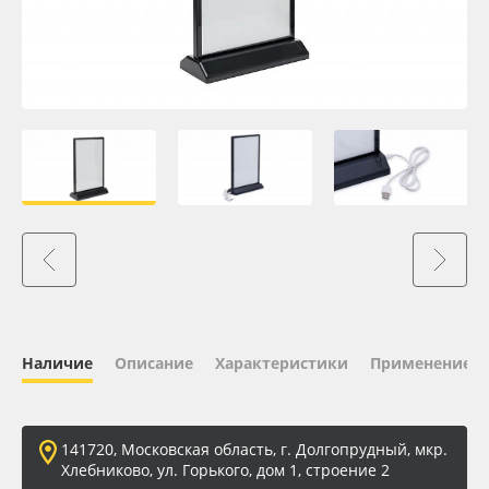
Oracal 641
Orajet 3640
Плёнка монтажная Oratape
ПЭТ листовой
ПЭТ бэклит
Вспененный ПВХ
Наличие
Описание
Характеристики
Применение
Баннер
Заготовки для сувениров
141720, Московская область, г. Долгопрудный, мкр.
Хлебниково, ул. Горького, дом 1, строение 2