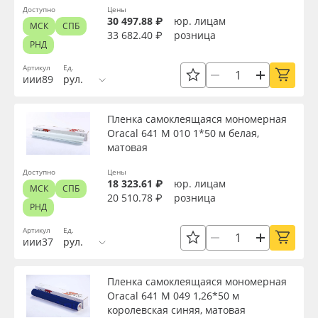
Доступно
Цены
30 497.88 ₽
юр. лицам
МСК
СПБ
33 682.40 ₽
розница
РНД
Артикул
Ед.
иии89
рул.
Пленка самоклеящаяся мономерная
Oracal 641 M 010 1*50 м белая,
матовая
Доступно
Цены
18 323.61 ₽
юр. лицам
МСК
СПБ
20 510.78 ₽
розница
РНД
Артикул
Ед.
иии37
рул.
Пленка самоклеящаяся мономерная
Oracal 641 M 049 1,26*50 м
королевская синяя, матовая