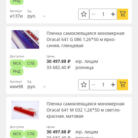
РНД
Артикул
Ед.
и137и
рул.
Пленка самоклеящаяся мономерная
Oracal 641 G 086 1,26*50 м ярко-
синяя, глянцевая
Доступно
Цены
30 497.88 ₽
юр. лицам
МСК
СПБ
33 682.40 ₽
розница
РНД
Артикул
Ед.
иии98
рул.
Пленка самоклеящаяся мономерная
Oracal 641 M 032 1,26*50 м светло-
красная, матовая
Доступно
Цены
30 497.88 ₽
юр. лицам
МСК
СПБ
33 682.40 ₽
розница