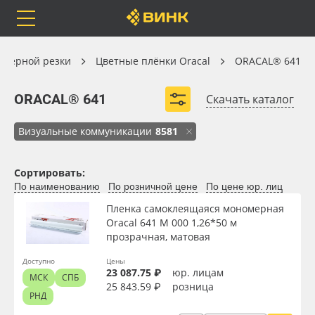
Orafol
Бренды
Доставка
Цветные плёнки Oracal
оттерной резки
Цветные плёнки Oracal
ORACAL® 641
ORACAL® 641
ORACAL® 641
Скачать каталог
Визуальные коммуникации
8581
Каталог
Весь каталог
Сортировать:
Orafol
Рулонные материалы
По наименованию
По розничной цене
По цене юр. лиц
Вид
Пленка самоклеящаяся мономерная
Бренды
Самоклеящиеся плёнки
Oracal 641 M 000 1,26*50 м
прозрачная, матовая
Ширина, м
Доставка
Листовые материалы
Доступно
Цены
23 087.75 ₽
юр. лицам
МСК
СПБ
Длина рулона, м
Оплата
Чернила
25 843.59 ₽
розница
РНД