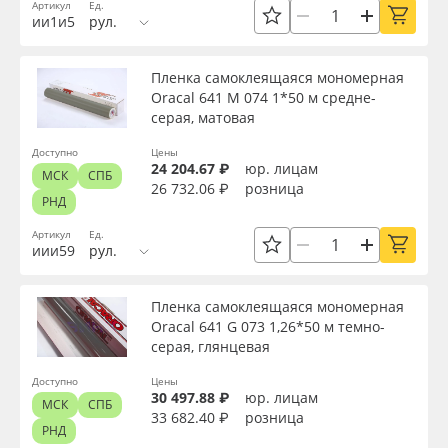
Артикул
Ед.
Сервис
Клей, скотчи и крепёж
Толщина, мкм
ии1и5
рул.
Инструкции
Мобильные конструкции и POS-материалы
Пленка самоклеящаяся мономерная
Материал
Oracal 641 M 074 1*50 м средне-
Компания
Профильные системы
серая, матовая
Цвет
Доступно
Цены
Контакты
Сублимация и термотрансфер
24 204.67 ₽
юр. лицам
МСК
СПБ
26 732.06 ₽
розница
РНД
Клей
Блог
Светотехника
Артикул
Ед.
иии59
рул.
Цвет клея
Поставщикам
Инженерные пластики
Пленка самоклеящаяся мономерная
Избранное
Упаковочные материалы
Oracal 641 G 073 1,26*50 м темно-
Текстура
серая, глянцевая
Оборудование и инструмент
8 800 550 7888
Доступно
Цены
Срок эксплуатации, лет
30 497.88 ₽
юр. лицам
МСК
СПБ
Москва
33 682.40 ₽
розница
Новинки ассортимента
РНД