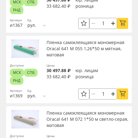
МСК
СПБ
33 682.40 ₽
розница
РНД
Артикул
Ед.
и1367
рул.
Пленка самоклеящаяся мономерная
Oracal 641 M 055 1,26*50 м мятная,
матовая
Доступно
Цены
30 497.88 ₽
юр. лицам
МСК
СПБ
33 682.40 ₽
розница
РНД
Артикул
Ед.
и1369
рул.
Пленка самоклеящаяся мономерная
Oracal 641 M 072 1*50 м светло-серая,
матовая
Доступно
Цены