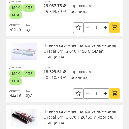
Доступно
Цены
23 087.75 ₽
юр. лицам
МСК
СПБ
25 843.59 ₽
розница
РНД
Артикул
Ед.
и1355
рул.
Пленка самоклеящаяся мономерная
Oracal 641 G 010 1*50 м белая,
глянцевая
Доступно
Цены
18 323.61 ₽
юр. лицам
МСК
СПБ
20 510.78 ₽
розница
РНД
Артикул
Ед.
и2218
рул.
Пленка самоклеящаяся мономерная
Oracal 641 G 070 1,26*50 м черная,
глянцевая