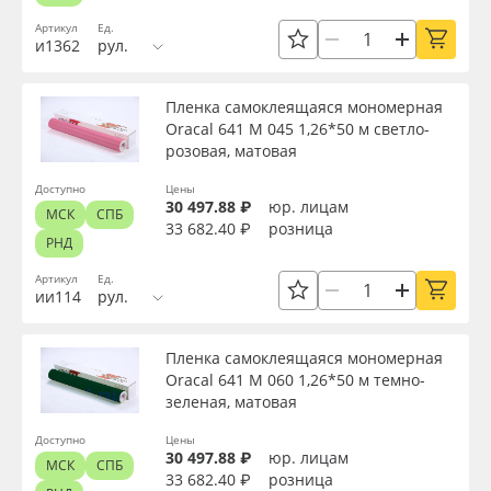
Применить
Артикул
Ед.
и1362
рул.
Сбросить фильтр
Пленка самоклеящаяся мономерная
Oracal 641 M 045 1,26*50 м светло-
розовая, матовая
Доступно
Цены
30 497.88 ₽
юр. лицам
МСК
СПБ
33 682.40 ₽
розница
РНД
Артикул
Ед.
ии114
рул.
Пленка самоклеящаяся мономерная
Oracal 641 M 060 1,26*50 м темно-
зеленая, матовая
Доступно
Цены
30 497.88 ₽
юр. лицам
МСК
СПБ
33 682.40 ₽
розница