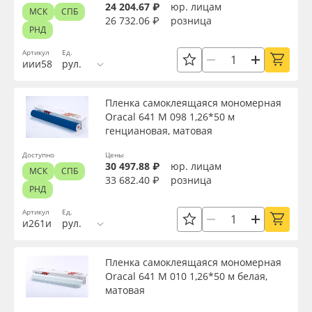
24 204.67 ₽
юр. лицам
МСК
СПБ
26 732.06 ₽
розница
РНД
Артикул
Ед.
иии58
рул.
Пленка самоклеящаяся мономерная
Oracal 641 M 098 1,26*50 м
генциановая, матовая
Доступно
Цены
30 497.88 ₽
юр. лицам
МСК
СПБ
33 682.40 ₽
розница
РНД
Артикул
Ед.
и261и
рул.
Пленка самоклеящаяся мономерная
Oracal 641 M 010 1,26*50 м белая,
матовая