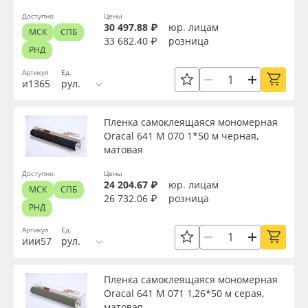
Доступно
Цены
30 497.88 ₽
юр. лицам
МСК
СПБ
33 682.40 ₽
розница
РНД
Артикул
Ед.
и1365
рул.
Пленка самоклеящаяся мономерная
Oracal 641 M 070 1*50 м черная,
матовая
Доступно
Цены
24 204.67 ₽
юр. лицам
МСК
СПБ
26 732.06 ₽
розница
РНД
Артикул
Ед.
иии57
рул.
Пленка самоклеящаяся мономерная
Oracal 641 M 071 1,26*50 м серая,
матовая