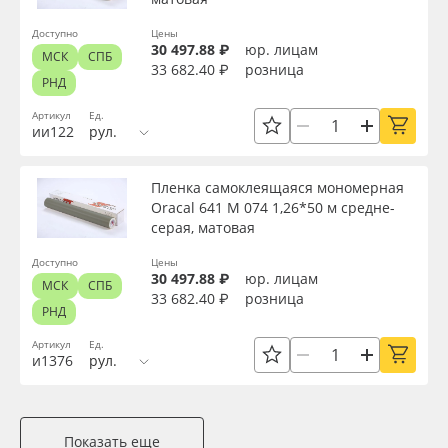
Доступно
Цены
30 497.88 ₽
юр. лицам
МСК
СПБ
33 682.40 ₽
розница
РНД
Артикул
Ед.
ии122
рул.
Пленка самоклеящаяся мономерная
Oracal 641 M 074 1,26*50 м средне-
серая, матовая
Доступно
Цены
30 497.88 ₽
юр. лицам
МСК
СПБ
33 682.40 ₽
розница
РНД
Артикул
Ед.
и1376
рул.
Показать еще