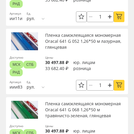
РНД
Артикул
Ед.
ии11и
рул.
Пленка самоклеящаяся мономерная
Oracal 641 G 052 1,26*50 м лазурная,
глянцевая
Доступно
Цены
30 497.88 ₽
юр. лицам
МСК
СПБ
33 682.40 ₽
розница
РНД
Артикул
Ед.
иии83
рул.
Пленка самоклеящаяся мономерная
Oracal 641 G 068 1,26*50 м
травянисто-зеленая, глянцевая
Доступно
Цены
30 497.88 ₽
юр. лицам
МСК
СПБ