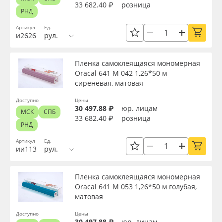
33 682.40 ₽
розница
РНД
Артикул
Ед.
и2626
рул.
Пленка самоклеящаяся мономерная
Oracal 641 M 042 1,26*50 м
сиреневая, матовая
Доступно
Цены
30 497.88 ₽
юр. лицам
МСК
СПБ
33 682.40 ₽
розница
РНД
Артикул
Ед.
ии113
рул.
Пленка самоклеящаяся мономерная
Oracal 641 M 053 1,26*50 м голубая,
матовая
Доступно
Цены
30 497.88 ₽
юр. лицам