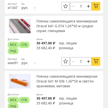
Упаковка
Артикул
Ед.
Oracal 641
и1347
рул.
Страна происхождения
Orajet 3640
Пленка самоклеящаяся мономерная
Oracal 641 G 074 1,26*50 м средне
серая, глянцевая
Плёнка монтажная Oratape
Производитель
Доступно
Цены
30 497.88 ₽
юр. лицам
ПЭТ листовой
МСК
СПБ
33 682.40 ₽
розница
Торговая марка
РНД
ПЭТ бэклит
Артикул
Ед.
иии91
рул.
Серия
Вспененный ПВХ
Пленка самоклеящаяся мономерная
Назначение
Oracal 641 M 036 1,26*50 м светло-
Баннер
оранжевая, матовая
Доступность
Доступно
Цены
Заготовки для сувениров
30 497.88 ₽
юр. лицам
МСК
СПБ
33 682.40 ₽
розница
РНД