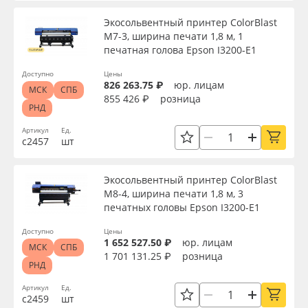
Экосольвентный принтер ColorBlast
M7-3, ширина печати 1,8 м, 1
печатная голова Epson I3200-E1
Доступно
Цены
826 263.75 ₽
юр. лицам
МСК
СПБ
855 426 ₽
розница
РНД
Артикул
Ед.
с2457
шт
Экосольвентный принтер ColorBlast
M8-4, ширина печати 1,8 м, 3
печатных головы Epson I3200-Е1
Доступно
Цены
1 652 527.50 ₽
юр. лицам
МСК
СПБ
1 701 131.25 ₽
розница
РНД
Артикул
Ед.
с2459
шт