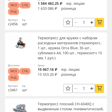
1 584 482.25 ₽
юр. лицам
МСК
СПБ
Применить
1 633 086 ₽
розница
РНД
Сбросить фильтр
Артикул
Ед.
с2456
шт
Термопресс для кружек с набором
расходных материалов (термопресс,
1 шт., кружка Orca Blue, 36 шт.,
сублимага А4, 100 шт., термоскотч 15
мм, 1 рул.)
Доступно
Цены
15 067.16 ₽
юр. лицам
МСК
СПБ
15 553.20 ₽
розница
РНД
Артикул
Ед.
с3461
шт
Термопресс плоский CH-6040Q с
выдвижным столом, пневматический,