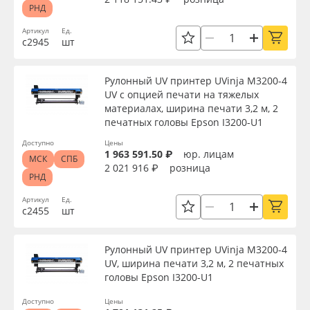
Сервис
Клей, скотчи и крепёж
РНД
Артикул
Ед.
с2945
шт
Инструкции
Мобильные конструкции и POS-материалы
Вид
Компания
Профильные системы
Рулонный UV принтер UVinja M3200-4
UV с опцией печати на тяжелых
Тип
материалах, ширина печати 3,2 м, 2
Контакты
Сублимация и термотрансфер
печатных головы Epson I3200-U1
Доступно
Цены
Ширина, мм
Блог
Светотехника
1 963 591.50 ₽
юр. лицам
МСК
СПБ
2 021 916 ₽
розница
РНД
Поставщикам
Инженерные пластики
Длина, мм
Артикул
Ед.
с2455
шт
Избранное
Упаковочные материалы
Мощность, Вт
Рулонный UV принтер UVinja M3200-4
Оборудование и инструмент
8 800 550 7888
UV, ширина печати 3,2 м, 2 печатных
головы Epson I3200-U1
Упаковка
Москва
Новинки ассортимента
Доступно
Цены