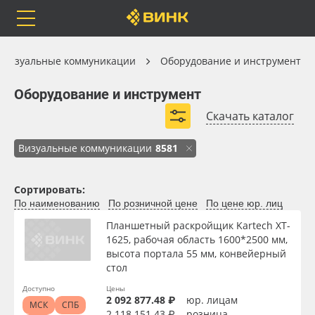
Orafol
Бренды
Доставка
Каталог
Визуальные коммуникации
Оборудование и инструмент
Оборудование и инструмент
Оборудование и инструмент
Скачать каталог
Станки для резки и раскроя
Каталог
Весь каталог
Визуальные коммуникации
8581
Широкоформатные принтеры
Термооборудование
Ручной инструмент
Ручные резаки
Orafol
Рулонные материалы
Сортировать:
Инструмент для люверсов
По наименованию
По розничной цене
По цене юр. лиц
Бренды
Самоклеящиеся плёнки
Планшетный раскройщик Kartech XT-
Инструменты для работы с плёнками
1625, рабочая область 1600*2500 мм,
Доставка
Листовые материалы
высота портала 55 мм, конвейерный
Развернуть (8)
стол
Оплата
Чернила
Доступно
Цены
2 092 877.48 ₽
юр. лицам
МСК
СПБ
2 118 151.43 ₽
розница