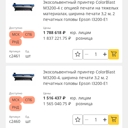
Экосольвентный принтер ColorBlast
M3200-4 с опцией печати на тяжелых
материалах, ширина печати 3,2 м, 2
печатных головы Epson I3200-E1
Доступно
Цены
1 788 618 ₽
юр. лицам
МСК
СПБ
1 837 221.75 ₽
розница
РНД
Артикул
Ед.
с2461
шт
Экосольвентный принтер ColorBlast
M3200-4, ширина печати 3,2 м, 2
печатных головы Epson I3200-E1
Доступно
Цены
1 516 437 ₽
юр. лицам
МСК
СПБ
1 565 040.75 ₽
розница
РНД
Артикул
Ед.
с2460
шт