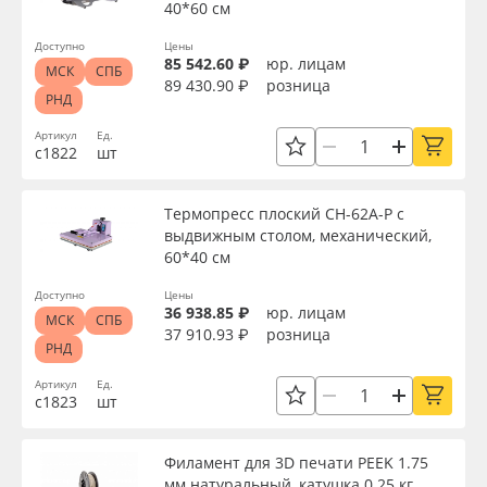
40*60 см
Доступно
Цены
85 542.60 ₽
юр. лицам
МСК
СПБ
89 430.90 ₽
розница
РНД
Артикул
Ед.
с1822
шт
Термопресс плоский CH-62A-P с
выдвижным столом, механический,
60*40 см
Доступно
Цены
36 938.85 ₽
юр. лицам
МСК
СПБ
37 910.93 ₽
розница
РНД
Артикул
Ед.
с1823
шт
Филамент для 3D печати PEEK 1.75
мм натуральный, катушка 0.25 кг