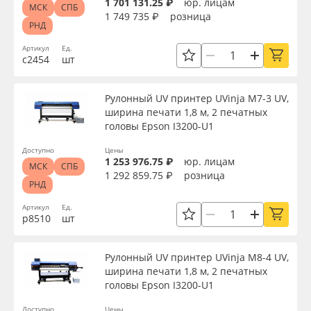
1 701 131.25 ₽
юр. лицам
МСК
СПБ
Рабочая длина, мм
1 749 735 ₽
розница
Oracal 641
РНД
Артикул
Ед.
Страна происхождения
Orajet 3640
с2454
шт
Плёнка монтажная Oratape
Рулонный UV принтер UVinja M7-3 UV,
Производитель
ширина печати 1,8 м, 2 печатных
головы Epson I3200-U1
ПЭТ листовой
Торговая марка
Доступно
Цены
1 253 976.75 ₽
юр. лицам
ПЭТ бэклит
МСК
СПБ
1 292 859.75 ₽
розница
РНД
Серия
Вспененный ПВХ
Артикул
Ед.
р8510
шт
Назначение
Баннер
Рулонный UV принтер UVinja M8-4 UV,
ширина печати 1,8 м, 2 печатных
Доступность
Заготовки для сувениров
головы Epson I3200-U1
Доступно
Цены