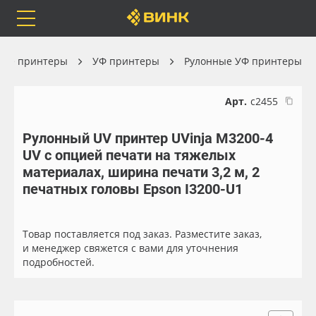
Orafol
Бренды
Доставка
ые принтеры
УФ принтеры
Рулонные УФ принтеры
Арт.
с2455
Рулонный UV принтер UVinja M3200-4
Каталог
Весь каталог
UV с опцией печати на тяжелых
материалах, ширина печати 3,2 м, 2
Orafol
Рулонные материалы
печатных головы Epson I3200-U1
Бренды
Самоклеящиеся плёнки
Товар поставляется под заказ. Разместите заказ,
и менеджер свяжется с вами для уточнения
Доставка
Листовые материалы
подробностей.
Оплата
Чернила