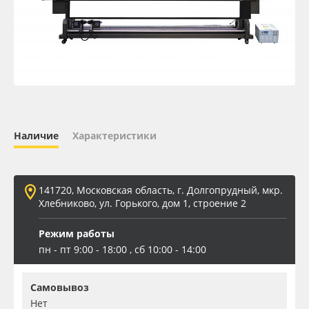
Oracal 641
Orajet 3640
Плёнка монтажная Oratape
ПЭТ листовой
Наличие
Характеристики
ПЭТ бэклит
141720, Московская область, г. Долгопрудный, мкр.
Вспененный ПВХ
Хлебниково, ул. Горького, дом 1, строение 2
Режим работы
Баннер
пн - пт 9:00 - 18:00 , сб 10:00 - 14:00
Заготовки для сувениров
Самовывоз
Нет