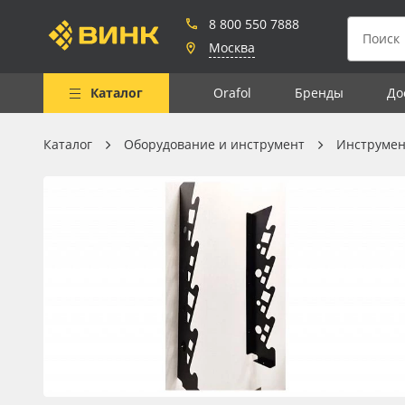
8 800 550 7888
Москва
Каталог
Orafol
Бренды
До
Каталог
Оборудование и инструмент
Инструмен
Весь каталог
Рулонные материалы
Самоклеящиеся плёнки
Листовые материалы
Чернила
Клей, скотчи и крепёж
Мобильные конструкции и
POS-материалы