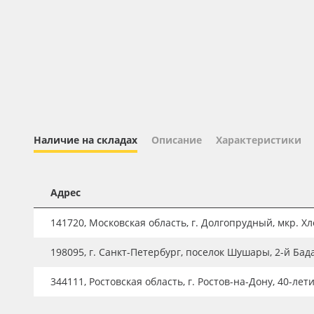
Профильные системы
Сублимация и термотрансфер
Светотехника
Инженерные пластики
Упаковочные материалы
Оборудование и инструмент
Наличие на складах
Описание
Характеристики
Новинки ассортимента
Oracal 641
Адрес
Orajet 3640
141720, Московская область, г. Долгопрудный, мкр. Хле
Плёнка монтажная Oratape
198095, г. Санкт-Петербург, поселок Шушары, 2-й Бад
ПЭТ листовой
ПЭТ бэклит
344111, Ростовская область, г. Ростов-на-Дону, 40-лет
Вспененный ПВХ