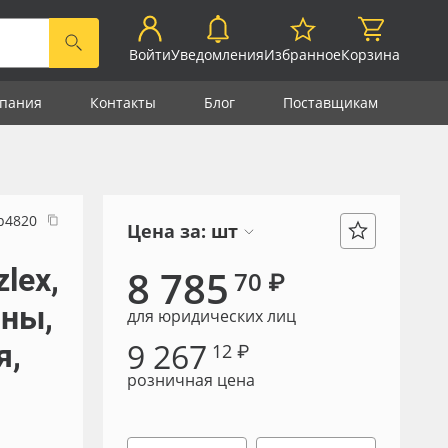
Войти
Уведомления
Избранное
Корзина
пания
Контакты
Блог
Поставщикам
р4820
Цена за:
шт
lex,
8 785
70 ₽
ины,
для юридических лиц
9 267
я,
12 ₽
розничная цена