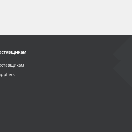
оставщикам
оставщикам
uppliers