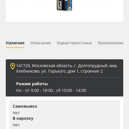
Oracal 641
Orajet 3640
Плёнка монтажная Oratape
Наличие
Описание
Характеристики
Применение
ПЭТ листовой
141720, Московская область, г. Долгопрудный, мкр.
ПЭТ бэклит
Хлебниково, ул. Горького, дом 1, строение 2
Режим работы
Вспененный ПВХ
пн - пт 9:00 - 18:00 , сб 10:00 - 14:00
Баннер
Самовывоз
Нет
Заготовки для сувениров
В нарезку
Нет