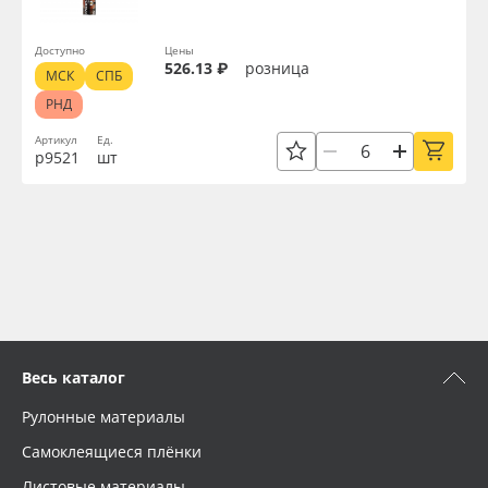
Доступно
Цены
526.13 ₽
розница
МСК
СПБ
РНД
Артикул
Ед.
р9521
шт
Весь каталог
Рулонные материалы
Самоклеящиеся плёнки
Листовые материалы