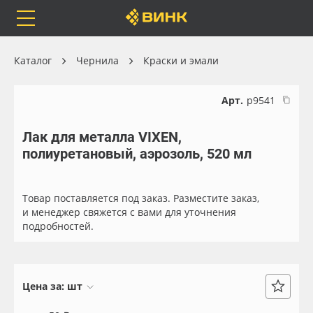
Orafol
Бренды
Доставка
Каталог
Чернила
Краски и эмали
Арт.
р9541
Лак для металла VIXEN,
Каталог
Весь каталог
полиуретановый, аэрозоль, 520 мл
Orafol
Рулонные материалы
Товар поставляется под заказ. Разместите заказ,
Бренды
Самоклеящиеся плёнки
и менеджер свяжется с вами для уточнения
подробностей.
Доставка
Листовые материалы
Оплата
Чернила
Цена за:
шт