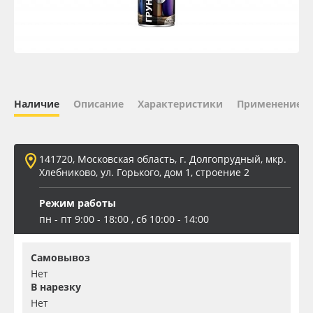
Oracal 641
Orajet 3640
Плёнка монтажная Oratape
Наличие
Описание
Характеристики
Применение
ПЭТ листовой
141720, Московская область, г. Долгопрудный, мкр.
ПЭТ бэклит
Хлебниково, ул. Горького, дом 1, строение 2
Режим работы
Вспененный ПВХ
пн - пт 9:00 - 18:00 , сб 10:00 - 14:00
Баннер
Самовывоз
Нет
Заготовки для сувениров
В нарезку
Нет