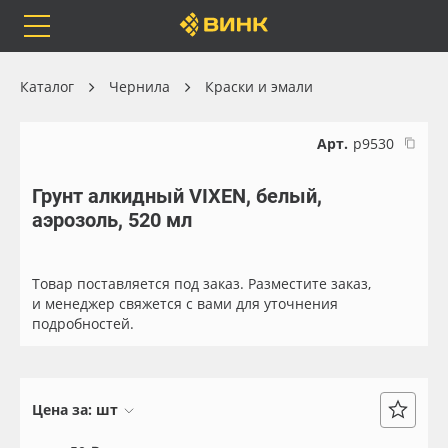
Orafol
Бренды
Доставка
Каталог
Чернила
Краски и эмали
Арт.
р9530
Грунт алкидный VIXEN, белый,
Каталог
Весь каталог
аэрозоль, 520 мл
Orafol
Рулонные материалы
Товар поставляется под заказ. Разместите заказ,
Бренды
Самоклеящиеся плёнки
и менеджер свяжется с вами для уточнения
подробностей.
Доставка
Листовые материалы
Оплата
Чернила
Цена за:
шт