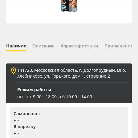
Oracal 641
Orajet 3640
Плёнка монтажная Oratape
Наличие
Описание
Характеристики
Применение
ПЭТ листовой
141720, Московская область, г. Долгопрудный, мкр.
ПЭТ бэклит
Хлебниково, ул. Горького, дом 1, строение 2
Режим работы
Вспененный ПВХ
пн - пт 9:00 - 18:00 , сб 10:00 - 14:00
Баннер
Самовывоз
Нет
Заготовки для сувениров
В нарезку
Нет