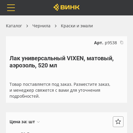
Orafol
Бренды
Доставка
Каталог
Чернила
Краски и эмали
Арт.
р9538
Лак универсальный VIXEN, матовый,
Каталог
Весь каталог
аэрозоль, 520 мл
Orafol
Рулонные материалы
Товар поставляется под заказ. Разместите заказ,
Бренды
Самоклеящиеся плёнки
и менеджер свяжется с вами для уточнения
подробностей.
Доставка
Листовые материалы
Оплата
Чернила
Цена за:
шт