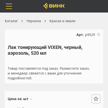
Orafol
Бренды
Доставка
Каталог
Чернила
Краски и эмали
Арт.
р9529
Лак тонирующий VIXEN, черный,
Каталог
Весь каталог
аэрозоль, 520 мл
Orafol
Рулонные материалы
Товар поставляется под заказ. Разместите заказ,
Бренды
Самоклеящиеся плёнки
и менеджер свяжется с вами для уточнения
подробностей.
Доставка
Листовые материалы
Оплата
Чернила
Цена за:
шт