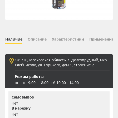
Oracal 641
Orajet 3640
Плёнка монтажная Oratape
Наличие
Описание
Характеристики
Применение
ПЭТ листовой
141720, Московская область, г. Долгопрудный, мкр.
ПЭТ бэклит
Хлебниково, ул. Горького, дом 1, строение 2
Режим работы
Вспененный ПВХ
пн - пт 9:00 - 18:00 , сб 10:00 - 14:00
Баннер
Самовывоз
Нет
Заготовки для сувениров
В нарезку
Нет