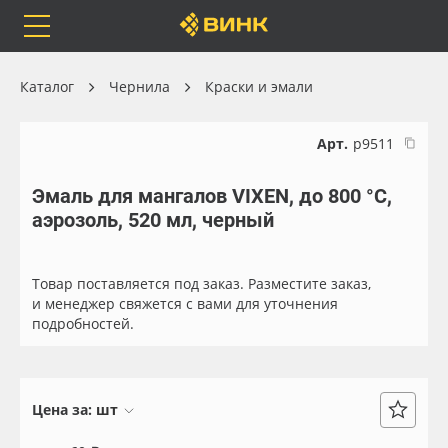
Orafol
Бренды
Доставка
Каталог
Чернила
Краски и эмали
Арт.
р9511
Эмаль для мангалов VIXEN, до 800 °С,
Каталог
Весь каталог
аэрозоль, 520 мл, черный
Orafol
Рулонные материалы
Товар поставляется под заказ. Разместите заказ,
Бренды
Самоклеящиеся плёнки
и менеджер свяжется с вами для уточнения
подробностей.
Доставка
Листовые материалы
Оплата
Чернила
Цена за:
шт