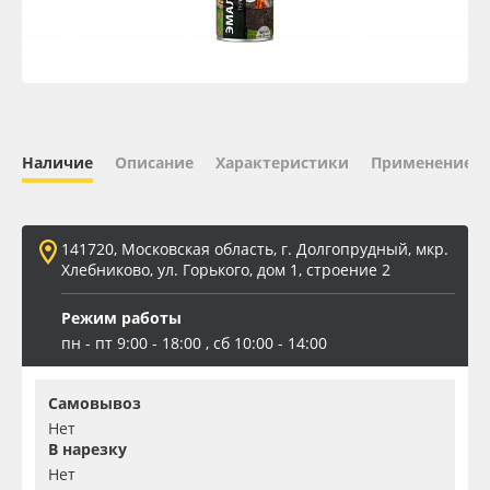
Oracal 641
Orajet 3640
Плёнка монтажная Oratape
Наличие
Описание
Характеристики
Применение
ПЭТ листовой
141720, Московская область, г. Долгопрудный, мкр.
ПЭТ бэклит
Хлебниково, ул. Горького, дом 1, строение 2
Режим работы
Вспененный ПВХ
пн - пт 9:00 - 18:00 , сб 10:00 - 14:00
Баннер
Самовывоз
Нет
Заготовки для сувениров
В нарезку
Нет