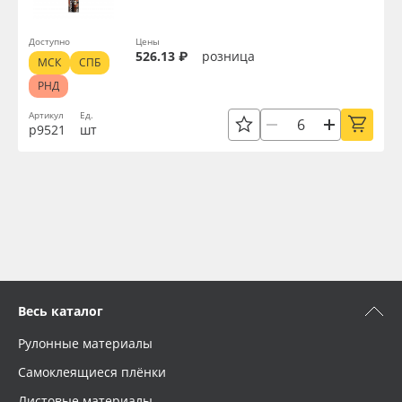
Доступно
Цены
526.13 ₽
розница
МСК
СПБ
РНД
Артикул
Ед.
р9521
шт
Весь каталог
Рулонные материалы
Самоклеящиеся плёнки
Листовые материалы