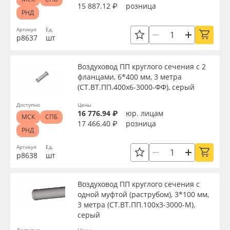
15 887.12 ₽
розница
РНД
Артикул
Ед.
р8637
шт
Воздуховод ПП круглого сечения с 2
фланцами, 6*400 мм, 3 метра
(СТ.ВТ.ПП.400х6-3000-ФФ), серый
Доступно
Цены
16 776.94 ₽
юр. лицам
МСК
СПБ
17 466.40 ₽
розница
РНД
Артикул
Ед.
р8638
шт
Воздуховод ПП круглого сечения с
одной муфтой (раструбом), 3*100 мм,
3 метра (СТ.ВТ.ПП.100х3-3000-М),
серый