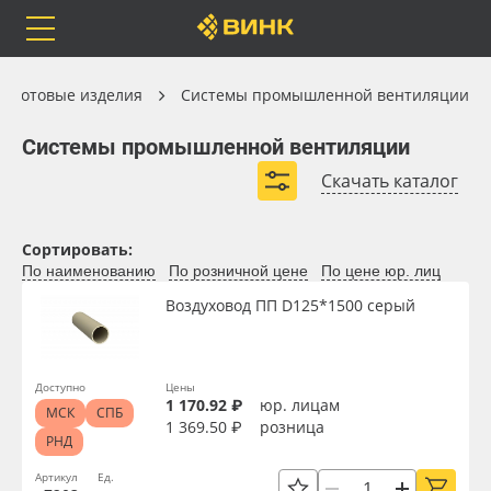
Orafol
Бренды
Доставка
Готовые изделия
Готовые изделия
Системы промышленной вентиляции
Системы промышленной вентиляции
Системы промышленной вентиляции
Скачать каталог
Каталог
Весь каталог
Сортировать:
По наименованию
По розничной цене
По цене юр. лиц
Orafol
Рулонные материалы
Вид
Воздуховод ПП D125*1500 серый
Бренды
Самоклеящиеся плёнки
Толщина, мм
Доставка
Листовые материалы
Доступно
Цены
1 170.92 ₽
юр. лицам
МСК
СПБ
1 369.50 ₽
розница
Длина, мм
РНД
Оплата
Чернила
Артикул
Ед.