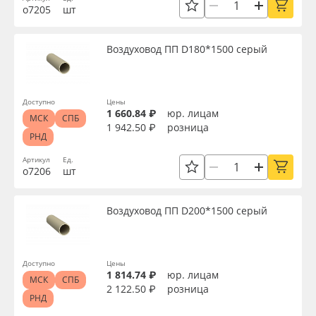
Торговая марка
о7205
шт
Oracal 641
Воздуховод ПП D180*1500 серый
Доступность
Orajet 3640
Плёнка монтажная Oratape
Доступно
Цены
Применить
1 660.84 ₽
юр. лицам
МСК
СПБ
1 942.50 ₽
розница
ПЭТ листовой
РНД
Сбросить фильтр
Артикул
Ед.
ПЭТ бэклит
о7206
шт
Вспененный ПВХ
Воздуховод ПП D200*1500 серый
Баннер
Доступно
Цены
1 814.74 ₽
юр. лицам
Заготовки для сувениров
МСК
СПБ
2 122.50 ₽
розница
РНД