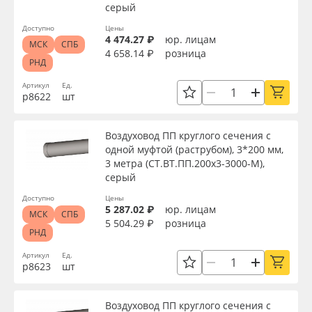
серый
Доступно
Цены
4 474.27 ₽
юр. лицам
МСК
СПБ
4 658.14 ₽
розница
РНД
Артикул
Ед.
р8622
шт
Воздуховод ПП круглого сечения с
одной муфтой (раструбом), 3*200 мм,
3 метра (СТ.ВТ.ПП.200х3-3000-М),
серый
Доступно
Цены
5 287.02 ₽
юр. лицам
МСК
СПБ
5 504.29 ₽
розница
РНД
Артикул
Ед.
р8623
шт
Воздуховод ПП круглого сечения с