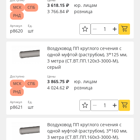
Доступно
Цены
3 618.15 ₽
юр. лицам
МСК
СПБ
3 766.84 ₽
розница
РНД
Артикул
Ед.
р8620
шт
Воздуховод ПП круглого сечения с
одной муфтой (раструбом), 3*125 мм,
3 метра (СТ.ВТ.ПП.120х3-3000-М),
серый
Доступно
Цены
3 865.75 ₽
юр. лицам
МСК
СПБ
4 024.62 ₽
розница
РНД
Артикул
Ед.
р8621
шт
Воздуховод ПП круглого сечения с
одной муфтой (раструбом), 3*160 мм,
3 метра (СТ.ВТ.ПП.160х3-3000-М),