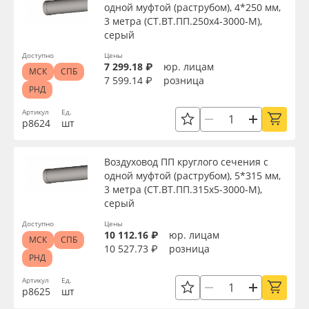
одной муфтой (раструбом), 4*250 мм,
3 метра (СТ.ВТ.ПП.250х4-3000-М),
серый
Доступно
Цены
7 299.18 ₽
юр. лицам
МСК
СПБ
7 599.14 ₽
розница
РНД
Артикул
Ед.
р8624
шт
Воздуховод ПП круглого сечения с
одной муфтой (раструбом), 5*315 мм,
3 метра (СТ.ВТ.ПП.315х5-3000-М),
серый
Доступно
Цены
10 112.16 ₽
юр. лицам
МСК
СПБ
10 527.73 ₽
розница
РНД
Артикул
Ед.
р8625
шт