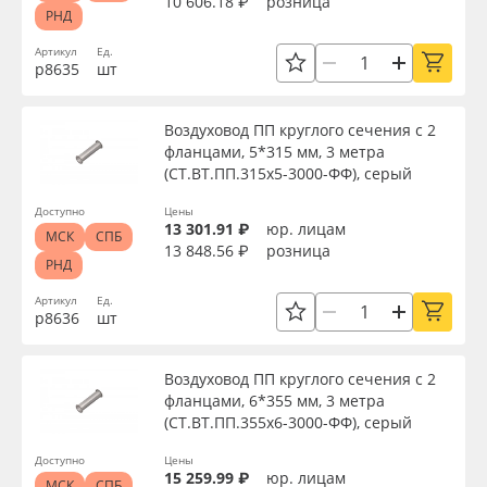
10 606.18 ₽
розница
РНД
Артикул
Ед.
р8635
шт
Воздуховод ПП круглого сечения с 2
фланцами, 5*315 мм, 3 метра
(СТ.ВТ.ПП.315х5-3000-ФФ), серый
Доступно
Цены
13 301.91 ₽
юр. лицам
МСК
СПБ
13 848.56 ₽
розница
РНД
Артикул
Ед.
р8636
шт
Воздуховод ПП круглого сечения с 2
фланцами, 6*355 мм, 3 метра
(СТ.ВТ.ПП.355х6-3000-ФФ), серый
Доступно
Цены
15 259.99 ₽
юр. лицам
МСК
СПБ