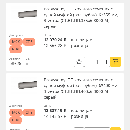
Воздуховод ПП круглого сечения с
одной муфтой (раструбом), 6*355 мм,
3 метра (СТ.ВТ.ПП.355х6-3000-М),
серый
Доступно
Цены
12 070.24 ₽
юр. лицам
МСК
СПБ
12 566.28 ₽
розница
РНД
Артикул
Ед.
р8626
шт
Воздуховод ПП круглого сечения с
одной муфтой (раструбом), 6*400 мм,
3 метра (СТ.ВТ.ПП.400х6-3000-М),
серый
Доступно
Цены
13 587.19 ₽
юр. лицам
МСК
СПБ
14 145.57 ₽
розница
РНД
Артикул
Ед.