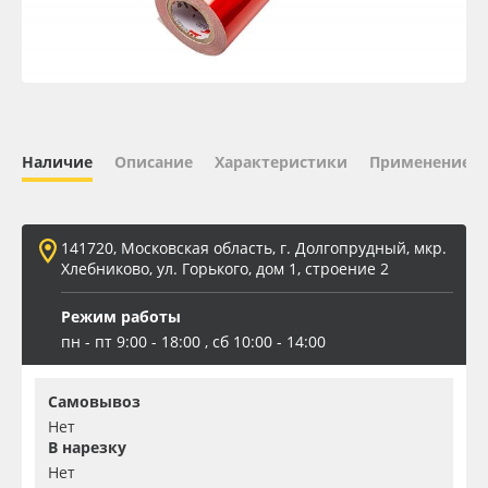
Oracal 641
Orajet 3640
Плёнка монтажная Oratape
Наличие
Описание
Характеристики
Применение
ПЭТ листовой
141720, Московская область, г. Долгопрудный, мкр.
ПЭТ бэклит
Хлебниково, ул. Горького, дом 1, строение 2
Режим работы
Вспененный ПВХ
пн - пт 9:00 - 18:00 , сб 10:00 - 14:00
Баннер
Самовывоз
Нет
Заготовки для сувениров
В нарезку
Нет