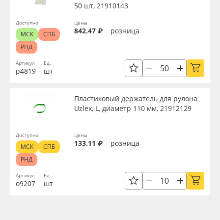
50 шт, 21910143
Доступно
Цены
842.47 ₽
розница
МСК
СПБ
РНД
Артикул
Ед.
р4819
шт
Пластиковый держатель для рулона
Uzlex, L, диаметр 110 мм, 21912129
Доступно
Цены
133.11 ₽
розница
МСК
СПБ
РНД
Артикул
Ед.
о9207
шт