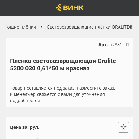
Orafol
Бренды
Доставка
ащающие плёнки
Световозвращающие плёнки ORALITE®
Арт.
н2881
Пленка световозвращающая Oralite
Каталог
Весь каталог
5200 030 0,61*50 м красная
Orafol
Рулонные материалы
Товар поставляется под заказ. Разместите заказ,
Бренды
Самоклеящиеся плёнки
и менеджер свяжется с вами для уточнения
подробностей.
Доставка
Листовые материалы
Оплата
Чернила
Цена за:
рул.