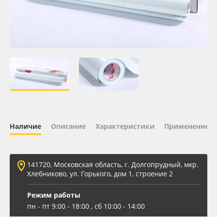
Oracal 641
Orajet 3640
Плёнка монтажная Oratape
ПЭТ листовой
ПЭТ бэклит
Наличие
Описание
Характеристики
Применение
Вспененный ПВХ
141720, Московская область, г. Долгопрудный, мкр.
Баннер
Хлебниково, ул. Горького, дом 1, строение 2
Заготовки для сувениров
Режим работы
пн - пт 9:00 - 18:00 , сб 10:00 - 14:00