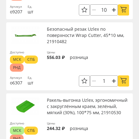
Артикул
Ед.
о9207
шт
Безопасный резак Uzlex по
поверхности Wrap Cutter, 45*10 мм,
21910482
Доступно
Цены
556.03 ₽
розница
МСК
СПБ
РНД
Артикул
Ед.
о6307
шт
Ракель-выгонка Uzlex, эргономичный
с закруглённым краем, зелёный,
мягкий (30%), 100*75 мм, 21910530
Доступно
Цены
244.32 ₽
розница
МСК
СПБ
РНД