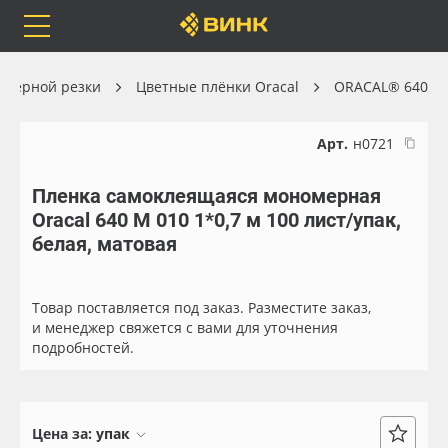
Orafol
Бренды
Доставка
оттерной резки
Цветные плёнки Oracal
ORACAL® 640
Арт.
н0721
Пленка самоклеящаяся мономерная
Каталог
Весь каталог
Oracal 640 M 010 1*0,7 м 100 лист/упак,
белая, матовая
Orafol
Рулонные материалы
Бренды
Самоклеящиеся плёнки
Товар поставляется под заказ. Разместите заказ,
и менеджер свяжется с вами для уточнения
подробностей.
Доставка
Листовые материалы
Оплата
Чернила
Цена за:
упак