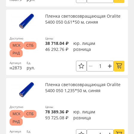
Пленка световозвращающая Oralite
5400 050 0,61*50 м, синяя
Доступно
Цены
38 718.04 ₽
юр. лицам
МСК
СПБ
46 292.76 ₽
розница
РНД
Артикул
Ед.
н2873
рул.
Пленка световозвращающая Oralite
5400 050 1,235*50 м, синяя
Доступно
Цены
78 389.36 ₽
юр. лицам
МСК
СПБ
93 725.08 ₽
розница
РНД
Артикул
Ед.