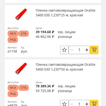
Пленка световозвращающая Oralite
5400 030 1,235*25 м, красная
Доступно
Цены
39 194.68 ₽
юр. лицам
МСК
СПБ
46 862.06 ₽
розница
РНД
Артикул
Ед.
о1158
рул.
Пленка световозвращающая Oralite
5400 030 1,235*50 м, красная
Доступно
Цены
78 389.36 ₽
юр. лицам
МСК
СПБ
93 725.08 ₽
розница
РНД
Артикул
Ед.
н8879
рул.