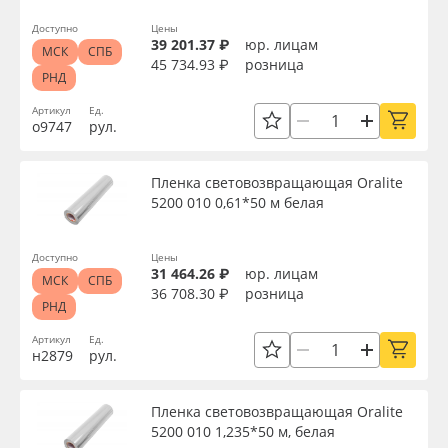
Oracal 641
Доступно
Цены
Текстура
39 201.37 ₽
юр. лицам
МСК
СПБ
45 734.93 ₽
розница
РНД
Orajet 3640
Тип печати
Артикул
Ед.
о9747
рул.
Плёнка монтажная Oratape
Срок эксплуатации, лет
Пленка световозвращающая Oralite
ПЭТ листовой
5200 010 0,61*50 м белая
Упаковка
ПЭТ бэклит
Доступно
Цены
31 464.26 ₽
юр. лицам
МСК
СПБ
Вспененный ПВХ
36 708.30 ₽
розница
Страна происхождения
РНД
Артикул
Ед.
Баннер
н2879
рул.
Производитель
Заготовки для сувениров
Пленка световозвращающая Oralite
Торговая марка
5200 010 1,235*50 м, белая