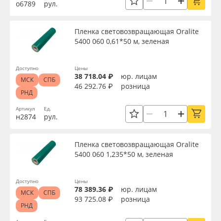
о6789
рул.
Пленка световозвращающая Oralite
5400 060 0,61*50 м, зеленая
Доступно
Цены
38 718.04 ₽
юр. лицам
МСК
СПБ
46 292.76 ₽
розница
РНД
Артикул
Ед.
н2874
рул.
Пленка световозвращающая Oralite
5400 060 1,235*50 м, зеленая
Доступно
Цены
78 389.36 ₽
юр. лицам
МСК
СПБ
93 725.08 ₽
розница
РНД