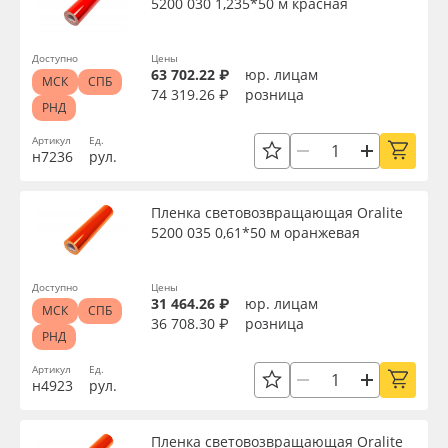
5200 030 1,235*50 м красная
Доступно
Цены
63 702.22 ₽
юр. лицам
МСК
СПБ
74 319.26 ₽
розница
РНД
Артикул
Ед.
н7236
рул.
Пленка световозвращающая Oralite
5200 035 0,61*50 м оранжевая
Доступно
Цены
31 464.26 ₽
юр. лицам
МСК
СПБ
36 708.30 ₽
розница
РНД
Артикул
Ед.
н4923
рул.
Пленка световозвращающая Oralite