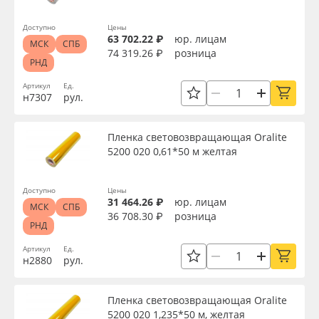
Серия
Доступно
Цены
63 702.22 ₽
юр. лицам
МСК
СПБ
74 319.26 ₽
розница
РНД
Назначение
Артикул
Ед.
н7307
рул.
Особые свойства
Пленка световозвращающая Oralite
5200 020 0,61*50 м желтая
Доступность
Доступно
Цены
31 464.26 ₽
юр. лицам
МСК
СПБ
Применить
36 708.30 ₽
розница
РНД
Артикул
Ед.
Сбросить фильтр
н2880
рул.
Пленка световозвращающая Oralite
5200 020 1,235*50 м, желтая