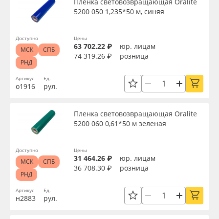
Пленка световозвращающая Oralite
5200 050 1,235*50 м, синяя
Доступно
Цены
63 702.22 ₽
юр. лицам
МСК
СПБ
74 319.26 ₽
розница
РНД
Артикул
Ед.
о1916
рул.
Пленка световозвращающая Oralite
5200 060 0,61*50 м зеленая
Доступно
Цены
31 464.26 ₽
юр. лицам
МСК
СПБ
36 708.30 ₽
розница
РНД
Артикул
Ед.
н2883
рул.