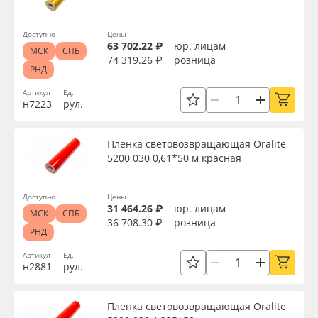
Доступно
Цены
63 702.22 ₽
юр. лицам
МСК
СПБ
74 319.26 ₽
розница
РНД
Артикул
Ед.
н7223
рул.
Пленка световозвращающая Oralite
5200 030 0,61*50 м красная
Доступно
Цены
31 464.26 ₽
юр. лицам
МСК
СПБ
36 708.30 ₽
розница
РНД
Артикул
Ед.
н2881
рул.
Пленка световозвращающая Oralite