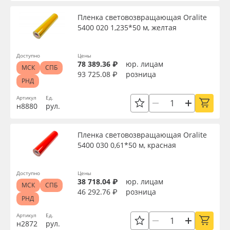
Пленка световозвращающая Oralite
5400 020 1,235*50 м, желтая
Доступно
Цены
78 389.36 ₽
юр. лицам
МСК
СПБ
93 725.08 ₽
розница
РНД
Артикул
Ед.
н8880
рул.
Пленка световозвращающая Oralite
5400 030 0,61*50 м, красная
Доступно
Цены
38 718.04 ₽
юр. лицам
МСК
СПБ
46 292.76 ₽
розница
РНД
Артикул
Ед.
н2872
рул.