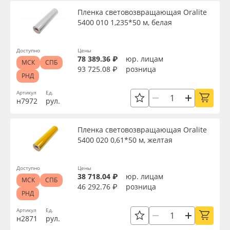
Пленка световозвращающая Oralite
5400 010 1,235*50 м, белая
Доступно
Цены
78 389.36 ₽
юр. лицам
МСК
СПБ
93 725.08 ₽
розница
РНД
Артикул
Ед.
н7972
рул.
Пленка световозвращающая Oralite
5400 020 0,61*50 м, желтая
Доступно
Цены
38 718.04 ₽
юр. лицам
МСК
СПБ
46 292.76 ₽
розница
РНД
Артикул
Ед.
н2871
рул.