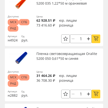
5200 035 1,22*50 м оранжевая
Доступно
Цены
62 928.51 ₽
юр. лицам
МСК
СПБ
73 416.60 ₽
розница
РНД
Артикул
Ед.
н4924
рул.
Пленка световозвращающая Oralite
5200 050 0,61*50 м синяя
Доступно
Цены
31 464.26 ₽
юр. лицам
МСК
СПБ
36 708.30 ₽
розница
РНД
Артикул
Ед.
н2882
рул.