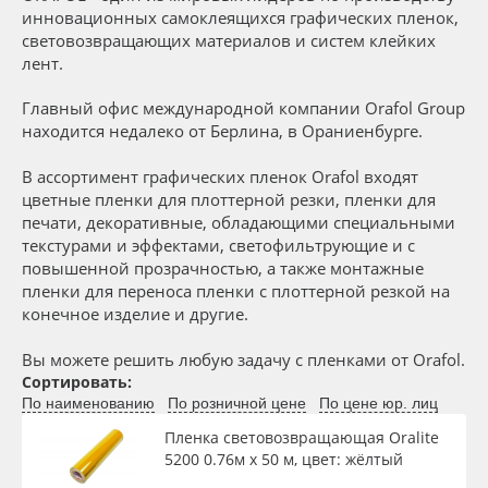
Сервис
Клей, скотчи и крепёж
инновационных самоклеящихся графических пленок,
световозвращающих материалов и систем клейких
Ширина, м
лент.
Инструкции
Мобильные конструкции и POS-материалы
Главный офис международной компании Orafol Group
Длина рулона, м
Компания
Профильные системы
находится недалеко от Берлина, в Ораниенбурге.
В ассортимент графических пленок Orafol входят
Контакты
Сублимация и термотрансфер
Толщина, мкм
цветные пленки для плоттерной резки, пленки для
печати, декоративные, обладающими специальными
Блог
Светотехника
текстурами и эффектами, светофильтрующие и с
Материал
повышенной прозрачностью, а также монтажные
пленки для переноса пленки с плоттерной резкой на
Поставщикам
Инженерные пластики
конечное изделие и другие.
Цвет
Избранное
Упаковочные материалы
Вы можете решить любую задачу с пленками от Orafol.
Сортировать:
Клей
По наименованию
По розничной цене
По цене юр. лиц
Оборудование и инструмент
8 800 550 7888
Пленка световозвращающая Oralite
Москва
5200 0.76м х 50 м, цвет: жёлтый
Новинки ассортимента
Цвет клея