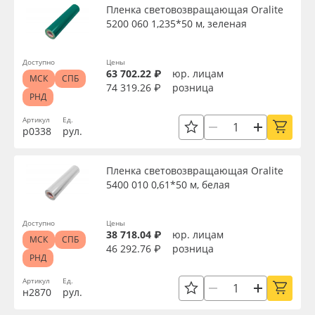
Пленка световозвращающая Oralite
5200 060 1,235*50 м, зеленая
Доступно
Цены
63 702.22 ₽
юр. лицам
МСК
СПБ
74 319.26 ₽
розница
РНД
Артикул
Ед.
р0338
рул.
Пленка световозвращающая Oralite
5400 010 0,61*50 м, белая
Доступно
Цены
38 718.04 ₽
юр. лицам
МСК
СПБ
46 292.76 ₽
розница
РНД
Артикул
Ед.
н2870
рул.