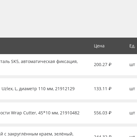
Цена
Ед.
таль SK5, автоматическая фиксация,
200.27 ₽
шт
Uzlex, L, диаметр 110 мм, 21912129
133.11 ₽
шт
ости Wrap Cutter, 45*10 мм, 21910482
556.03 ₽
шт
й с закруглённым краем, зелёный,
244.32 ₽
шт