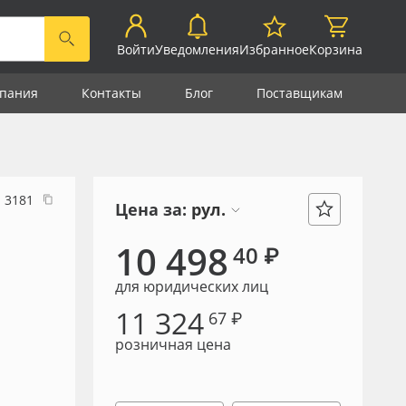
Войти
Уведомления
Избранное
Корзина
пания
Контакты
Блог
Поставщикам
3181
Цена за:
рул.
10 498
40 ₽
для юридических лиц
11 324
67 ₽
розничная цена