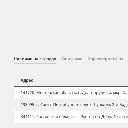
Профильные системы
Сублимация и термотрансфер
Светотехника
Инженерные пластики
Упаковочные материалы
Оборудование и инструмент
Наличие на складах
Описание
Характеристики
Новинки ассортимента
Oracal 641
Адрес
Orajet 3640
141720, Московская область, г. Долгопрудный, мкр. Хле
Плёнка монтажная Oratape
ПЭТ листовой
198095, г. Санкт-Петербург, поселок Шушары, 2-й Бад
ПЭТ бэклит
344111, Ростовская область, г. Ростов-на-Дону, 40-лет
Вспененный ПВХ