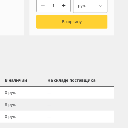
рул.
В корзину
В наличии
На складе поставщика
0
рул.
—
8
рул.
—
0
рул.
—