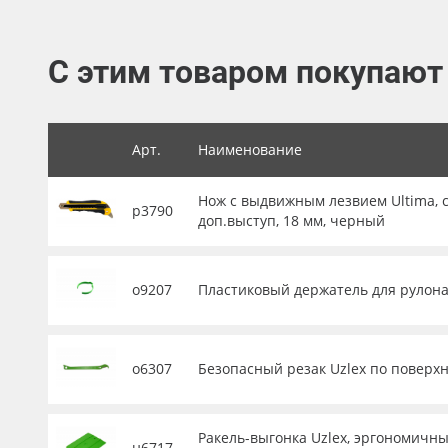
Баннер
Заготовки для сувениров
С этим товаром покупают
Арт.
Наименование
Нож с выдвижным лезвием Ultima, с
р3790
доп.выступ, 18 мм, черный
о9207
Пластиковый держатель для рулона 
о6307
Безопасный резак Uzlex по поверхн
Ракель-выгонка Uzlex, эргономичны
н6717