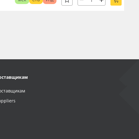
оставщикам
оставщикам
uppliers