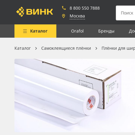
8 800 550 7888
Москва
Каталог
Orafol
Бренды
До
Каталог
Самоклеящиеся плёнки
Плёнки для ши
Весь каталог
Рулонные материалы
Самоклеящиеся плёнки
Листовые материалы
Чернила
Клей, скотчи и крепёж
Мобильные конструкции и
POS-материалы