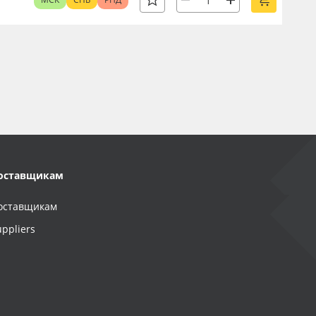
оставщикам
оставщикам
uppliers