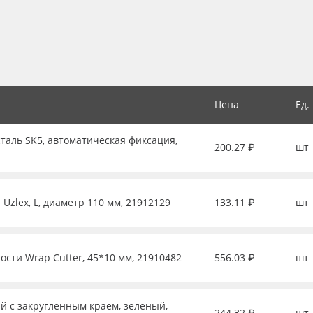
Цена
Ед.
таль SK5, автоматическая фиксация,
200.27 ₽
шт
Uzlex, L, диаметр 110 мм, 21912129
133.11 ₽
шт
ости Wrap Cutter, 45*10 мм, 21910482
556.03 ₽
шт
й с закруглённым краем, зелёный,
244.32 ₽
шт