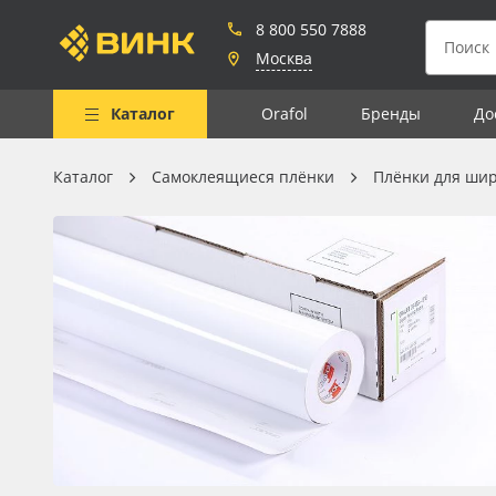
8 800 550 7888
Москва
Каталог
Orafol
Бренды
До
Каталог
Самоклеящиеся плёнки
Плёнки для ши
Весь каталог
Рулонные материалы
Самоклеящиеся плёнки
Листовые материалы
Чернила
Клей, скотчи и крепёж
Мобильные конструкции и
POS-материалы