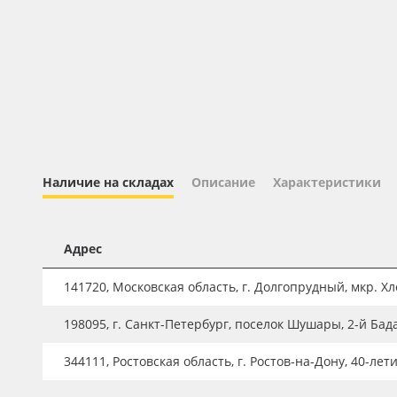
Профильные системы
Сублимация и термотрансфер
Светотехника
Инженерные пластики
Упаковочные материалы
Оборудование и инструмент
Наличие на складах
Описание
Характеристики
Новинки ассортимента
Oracal 641
Адрес
Orajet 3640
141720, Московская область, г. Долгопрудный, мкр. Хле
Плёнка монтажная Oratape
ПЭТ листовой
198095, г. Санкт-Петербург, поселок Шушары, 2-й Бад
ПЭТ бэклит
344111, Ростовская область, г. Ростов-на-Дону, 40-лет
Вспененный ПВХ