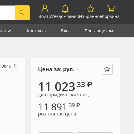
Войти
Уведомления
Избранное
Корзина
пания
Контакты
Блог
Поставщикам
н0846
Цена за:
рул.
11 023
33 ₽
для юридических лиц
11 891
39 ₽
розничная цена