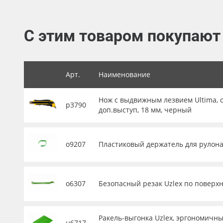
Баннер
Заготовки для сувениров
С этим товаром покупают
Арт.
Наименование
Нож с выдвижным лезвием Ultima, с
р3790
доп.выступ, 18 мм, черный
о9207
Пластиковый держатель для рулона 
о6307
Безопасный резак Uzlex по поверхн
Ракель-выгонка Uzlex, эргономичны
н6717