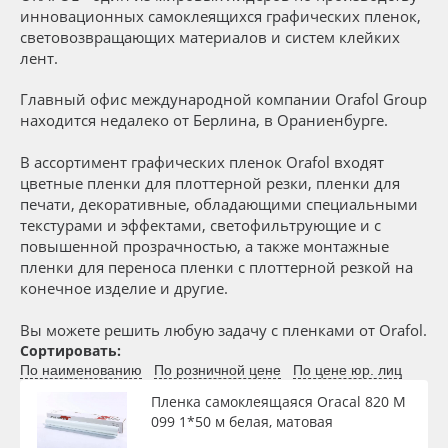
Сервис
Клей, скотчи и крепёж
инновационных самоклеящихся графических пленок,
Толщина, мкм
световозвращающих материалов и систем клейких
лент.
Инструкции
Мобильные конструкции и POS-материалы
Материал
Главный офис международной компании Orafol Group
Компания
Профильные системы
находится недалеко от Берлина, в Ораниенбурге.
Цвет
В ассортимент графических пленок Orafol входят
Контакты
Сублимация и термотрансфер
цветные пленки для плоттерной резки, пленки для
печати, декоративные, обладающими специальными
Клей
Блог
Светотехника
текстурами и эффектами, светофильтрующие и с
повышенной прозрачностью, а также монтажные
пленки для переноса пленки с плоттерной резкой на
Цвет клея
Поставщикам
Инженерные пластики
конечное изделие и другие.
Избранное
Упаковочные материалы
Вы можете решить любую задачу с пленками от Orafol.
Текстура
Сортировать:
По наименованию
По розничной цене
По цене юр. лиц
Оборудование и инструмент
8 800 550 7888
Срок эксплуатации, лет
Пленка самоклеящаяся Oracal 820 M
Москва
099 1*50 м белая, матовая
Новинки ассортимента