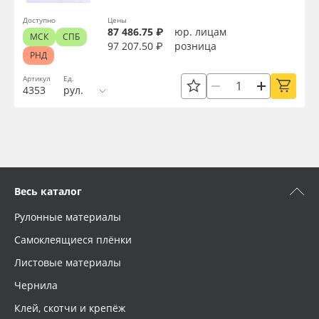
Упаковка
Oracal 641
Доступно
Цены
87 486.75 ₽
юр. лицам
МСК
СПБ
97 207.50 ₽
розница
Страна происхождения
РНД
Orajet 3640
Артикул
Ед.
4353
рул.
Плёнка монтажная Oratape
Производитель
ПЭТ листовой
Торговая марка
ПЭТ бэклит
Серия
Весь каталог
Вспененный ПВХ
Рулонные материалы
Назначение
Самоклеящиеся плёнки
Баннер
Листовые материалы
Доступность
Заготовки для сувениров
Чернила
Клей, скотчи и крепёж