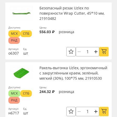
Безопасный резак Uzlex по
поверхности Wrap Cutter, 45*10 мм,
21910482
Доступно
Цены
556.03 ₽
розница
МСК
СПБ
РНД
Артикул
Ед.
о6307
шт
Ракель-выгонка Uzlex, эргономичный
с закруглённым краем, зелёный,
мягкий (30%), 100*75 мм, 21910530
Доступно
Цены
244.32 ₽
розница
МСК
СПБ
РНД
Артикул
Ед.
н6717
шт