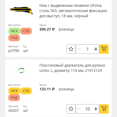
Нож с выдвижным лезвием Ultima,
сталь SK5, автоматическая фиксация,
доп.выступ, 18 мм, черный
Доступно
Цены
200.27 ₽
розница
МСК
СПБ
РНД
Артикул
Ед.
р3790
шт
Пластиковый держатель для рулона
Uzlex, L, диаметр 110 мм, 21912129
Доступно
Цены
133.11 ₽
розница
МСК
СПБ
РНД
Артикул
Ед.
о9207
шт