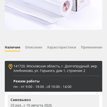
Oracal 641
Orajet 3640
Плёнка монтажная Oratape
ПЭТ листовой
Наличие
Описание
Характеристики
Применение
ПЭТ бэклит
141720, Московская область, г. Долгопрудный, мкр.
Вспененный ПВХ
Хлебниково, ул. Горького, дом 1, строение 2
Режим работы
Баннер
пн - пт 9:00 - 18:00 , сб 10:00 - 14:00
Заготовки для сувениров
Самовывоз
23 рул., с 10 августа 2026