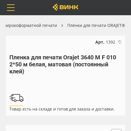
Orafol
Бренды
Доставка
ля широкоформатной печати
Плёнки для печати ORAJET®
Арт.
1392
Пленка для печати Orajet 3640 M F 010
Каталог
Весь каталог
2*50 м белая, матовая (постоянный
клей)
Orafol
Рулонные материалы
Бренды
Самоклеящиеся плёнки
Доставка
Листовые материалы
Товар есть на складе и готов для заказа и доставки.
Оплата
Чернила