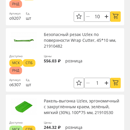
РНД
Артикул
Ед.
о9207
шт
Безопасный резак Uzlex по
поверхности Wrap Cutter, 45*10 мм,
21910482
Доступно
Цены
556.03 ₽
розница
МСК
СПБ
РНД
Артикул
Ед.
о6307
шт
Ракель-выгонка Uzlex, эргономичный
с закруглённым краем, зелёный,
мягкий (30%), 100*75 мм, 21910530
Доступно
Цены
244.32 ₽
розница
МСК
СПБ