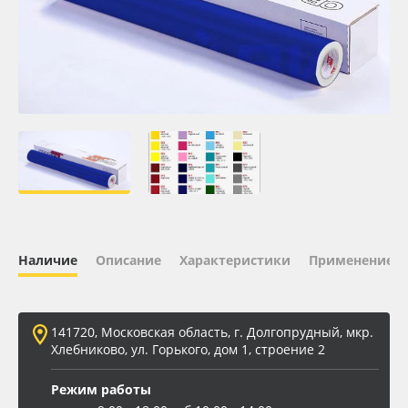
Oracal 641
Orajet 3640
Плёнка монтажная Oratape
ПЭТ листовой
ПЭТ бэклит
Наличие
Описание
Характеристики
Применение
Вспененный ПВХ
Баннер
141720, Московская область, г. Долгопрудный, мкр.
Хлебниково, ул. Горького, дом 1, строение 2
Заготовки для сувениров
Режим работы