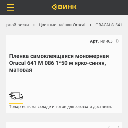
Orafol
Бренды
Доставка
оттерной резки
Цветные плёнки Oracal
ORACAL® 641
Арт.
иии63
Пленка самоклеящаяся мономерная
Каталог
Весь каталог
Oracal 641 M 086 1*50 м ярко-синяя,
матовая
Orafol
Рулонные материалы
Бренды
Самоклеящиеся плёнки
Доставка
Листовые материалы
Товар есть на складе и готов для заказа и доставки.
Оплата
Чернила