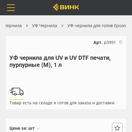
Orafol
Бренды
Доставка
Чернила
УФ Чернила
УФ чернила для голов Epson
Арт.
р3991
УФ чернила для UV и UV DTF печати,
Каталог
Весь каталог
пурпурные (M), 1 л
Orafol
Рулонные материалы
Бренды
Самоклеящиеся плёнки
Товар есть на складе и готов для заказа и доставки.
Доставка
Листовые материалы
Оплата
Чернила
Цена за:
шт