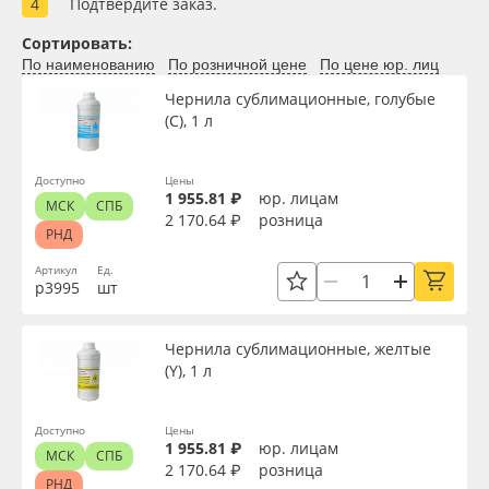
Подтвердите заказ.
Oracal 641
Сортировать:
По наименованию
По розничной цене
По цене юр. лиц
Orajet 3640
Чернила сублимационные, голубые
(C), 1 л
Плёнка монтажная Oratape
Доступно
Цены
1 955.81 ₽
юр. лицам
ПЭТ листовой
МСК
СПБ
2 170.64 ₽
розница
РНД
ПЭТ бэклит
Артикул
Ед.
р3995
шт
Вспененный ПВХ
Чернила сублимационные, желтые
(Y), 1 л
Баннер
Заготовки для сувениров
Доступно
Цены
1 955.81 ₽
юр. лицам
МСК
СПБ
2 170.64 ₽
розница
РНД