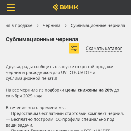
Orafol
Бренды
Доставка
Чернила
рнил в продаже
Чернила
Сублимационные чернила
Сублимационные чернила
Сублимационные чернила
Скачать каталог
Каталог
Весь каталог
Друзья, рады сообщить о запуске открытой продажи
чернил и расходников для UV, DTF, UV DTF и
Orafol
Рулонные материалы
сублимационной печати!
Вид
Бренды
Самоклеящиеся плёнки
На все чернила из подборки
цены снижены на 20%
до
октября 2025 года!
Объём, л
Доставка
Листовые материалы
В течение этого времени мы:
— Предоставим бесплатный стартовый комплект чернил.
Цвет
Оплата
Чернила
— Бесплатно построим ICC-профили специально под
ваши задачи.
— Подарим бесплатные расходники к DTF и UV DTF