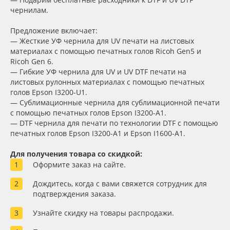
Сервис
Клей, скотчи и крепёж
Тип печати
чернилам.
Предложение включает:
Инструкции
Мобильные конструкции и POS-материалы
— Жесткие УФ чернила для UV печати на листовых
Упаковка
материалах с помощью печатных голов Ricoh Gen5 и
Компания
Профильные системы
Ricoh Gen 6.
— Гибкие УФ чернила для UV и UV DTF печати на
Страна происхождения
листовых рулонных материалах с помощью печатных
Контакты
Сублимация и термотрансфер
голов Epson I3200-U1.
— Сублимационные чернила для сублимационной печати
Доступность
Блог
Светотехника
с помощью печатных голов Epson I3200-A1.
— DTF чернила для печати по технологии DTF с помощью
печатных голов Epson I3200-A1 и Epson I1600-A1.
Поставщикам
Инженерные пластики
Применить
Для получения товара со скидкой:
Оформите заказ на сайте.
Избранное
Упаковочные материалы
Сбросить фильтр
Дождитесь, когда с вами свяжется сотрудник для
Оборудование и инструмент
8 800 550 7888
подтверждения заказа.
Москва
Узнайте скидку на товары распродажи.
Новинки ассортимента