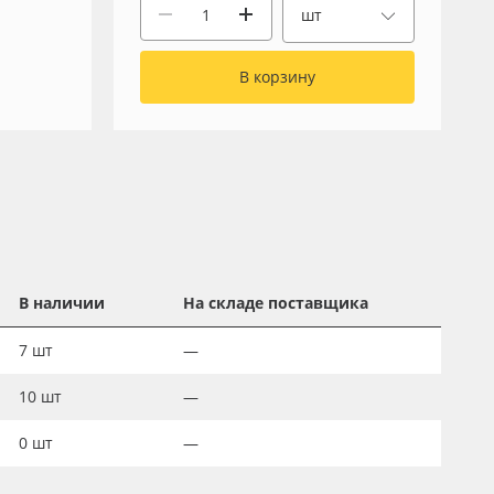
шт
В корзину
В наличии
На складе поставщика
7
шт
—
10
шт
—
0
шт
—