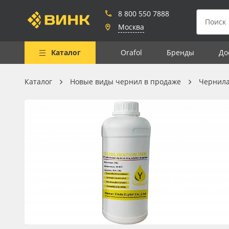
8 800 550 7888
Москва
Каталог
Orafol
Бренды
До
Каталог
Новые виды чернил в продаже
Чернил
Весь каталог
Рулонные материалы
Самоклеящиеся плёнки
Листовые материалы
Чернила
Клей, скотчи и крепёж
Мобильные конструкции и
POS-материалы