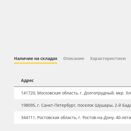
Профильные системы
Сублимация и термотрансфер
Светотехника
Инженерные пластики
Упаковочные материалы
Оборудование и инструмент
Наличие на складах
Описание
Характеристики
Новинки ассортимента
Oracal 641
Адрес
Orajet 3640
141720, Московская область, г. Долгопрудный, мкр. Хле
Плёнка монтажная Oratape
198095, г. Санкт-Петербург, поселок Шушары, 2-й Бад
ПЭТ листовой
ПЭТ бэклит
344111, Ростовская область, г. Ростов-на-Дону, 40-лет
Вспененный ПВХ