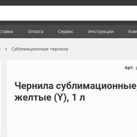
ставка
Оплата
Сервис
Инструкции
Ком
а
Сублимационные чернила
Арт.
Чернила сублимационные
желтые (Y), 1 л