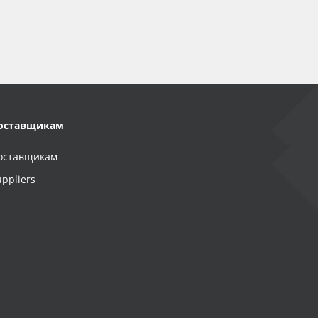
оставщикам
оставщикам
uppliers