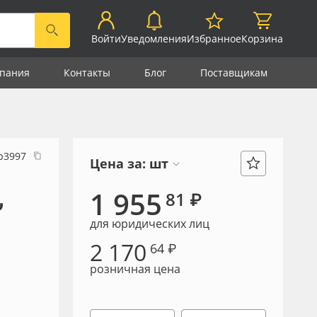
Войти
Уведомления
Избранное
Корзина
пания
Контакты
Блог
Поставщикам
р3997
Цена за:
шт
,
1 955
81 ₽
для юридических лиц
2 170
64 ₽
розничная цена