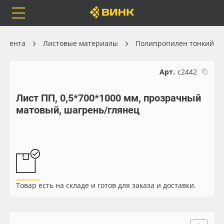
Orafol
Бренды
Доставка
тимента
Листовые материалы
Полипропилен тонкий
Арт.
с2442
Лист ПП, 0,5*700*1000 мм, прозрачный
Каталог
Весь каталог
матовый, шагрень/глянец
Orafol
Рулонные материалы
Бренды
Самоклеящиеся плёнки
Доставка
Листовые материалы
Товар есть на складе и готов для заказа и доставки.
Оплата
Чернила