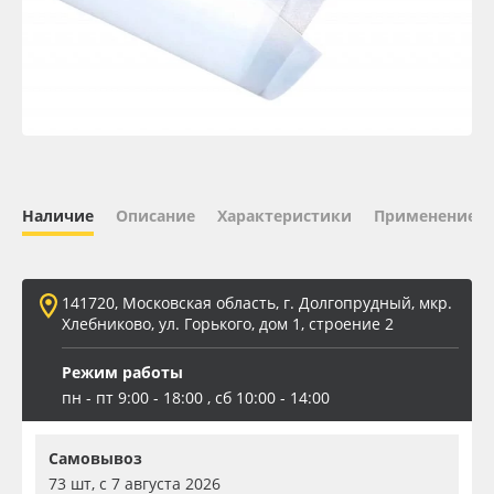
Oracal 641
Orajet 3640
Плёнка монтажная Oratape
ПЭТ листовой
Наличие
Описание
Характеристики
Применение
ПЭТ бэклит
141720, Московская область, г. Долгопрудный, мкр.
Вспененный ПВХ
Хлебниково, ул. Горького, дом 1, строение 2
Режим работы
Баннер
пн - пт 9:00 - 18:00 , сб 10:00 - 14:00
Заготовки для сувениров
Самовывоз
73 шт, с 7 августа 2026