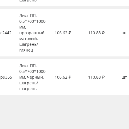
Лист ПП,
0,5*700*1000
мм,
с2442
прозрачный
106.62 ₽
110.88 ₽
шт
матовый,
шагрень/
глянец
Лист ПП,
0,5*700*1000
р9355
мм, черный,
106.62 ₽
110.88 ₽
шт
шагрень/
шагрень