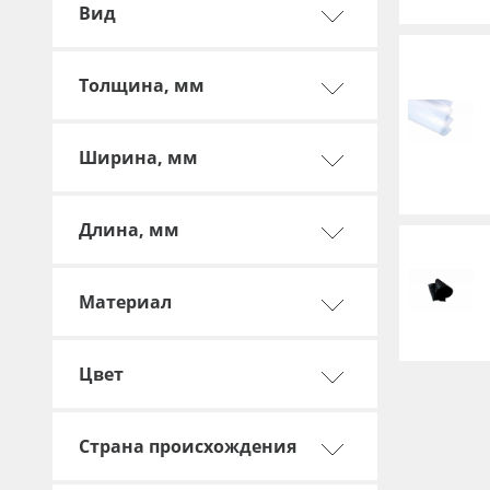
Профильные системы
Вид
Сублимация и термотрансфер
Светотехника
Толщина, мм
Инженерные пластики
Ширина, мм
Упаковочные материалы
Оборудование и инструмент
Длина, мм
Новинки ассортимента
Oracal 641
Материал
Orajet 3640
Плёнка монтажная Oratape
Цвет
ПЭТ листовой
ПЭТ бэклит
Страна происхождения
Вспененный ПВХ