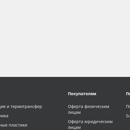
Покупателям
П
ия и термотрансфер
Оферта физическим
П
лицам
ника
S
Оферта юридическим
ные пластики
лицам