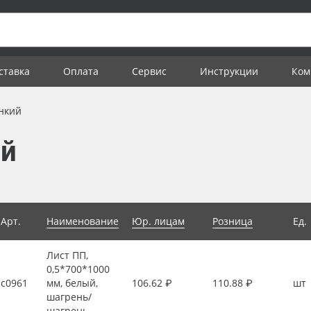
ставка
Оплата
Сервис
Инструкции
Ком
нкий
ий
Арт.
Наименование
Юр. лицам
Розница
Ед.
Лист ПП,
0,5*700*1000
с0961
мм, белый,
106.62 ₽
110.88 ₽
шт
шагрень/
шагрень