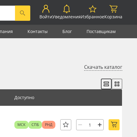
Войти
Уведомления
Избранное
Корзина
пания
Контакты
Блог
Поставщикам
Скачать каталог
Доступно
МСК
СПБ
РНД