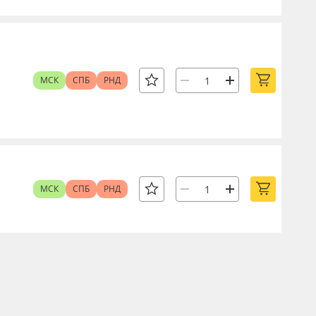
МСК
СПБ
РНД
МСК
СПБ
РНД