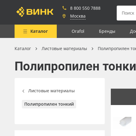
8 800 550 7888
Москва
Каталог
Orafol
Бренды
До
Каталог
Листовые материалы
Полипропилен то
Весь каталог
Полипропилен тонк
Рулонные материалы
Самоклеящиеся плёнки
Листовые материалы
Листовые материалы
Чернила
Полипропилен тонкий
Клей, скотчи и крепёж
Мобильные конструкции и
POS-материалы