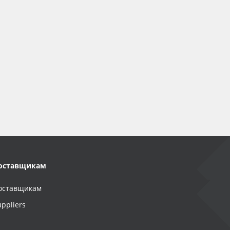
оставщикам
оставщикам
uppliers