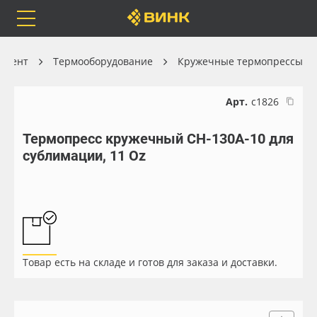
Orafol
Бренды
Доставка
умент
Термооборудование
Кружечные термопрессы
Арт.
с1826
Термопресс кружечный CH-130A-10 для
Каталог
Весь каталог
сублимации, 11 Oz
Orafol
Рулонные материалы
Бренды
Самоклеящиеся плёнки
Доставка
Листовые материалы
Товар есть на складе и готов для заказа и доставки.
Оплата
Чернила