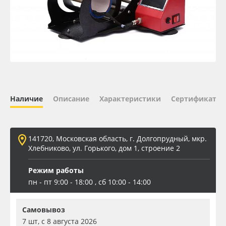
Oracal 641
Orajet 3640
Плёнка монтажная Oratape
ПЭТ листовой
Наличие
Описание
Характеристики
Сертификаты 
ПЭТ бэклит
141720, Московская область, г. Долгопрудный, мкр.
Вспененный ПВХ
Хлебниково, ул. Горького, дом 1, строение 2
Режим работы
Баннер
пн - пт 9:00 - 18:00 , сб 10:00 - 14:00
Заготовки для сувениров
Самовывоз
7 шт, с 8 августа 2026