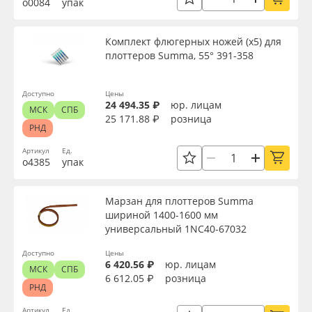
о0084
упак
Сервис
Клей, скотчи и крепёж
Страна происхождения
Комплект флюгерных ножей (x5) для
Инструкции
Мобильные конструкции и POS-материалы
Производитель
плоттеров Summa, 55° 391-358
Компания
Профильные системы
Доступно
Цены
Торговая марка
24 494.35 ₽
юр. лицам
МСК
СПБ
Контакты
Сублимация и термотрансфер
25 171.88 ₽
розница
РНД
Серия
Блог
Светотехника
Артикул
Ед.
о4385
упак
Доступность
Поставщикам
Инженерные пластики
Марзан для плоттеров Summa
шириной 1400-1600 мм
Избранное
Упаковочные материалы
универсальный 1NC40-67032
Применить
Доступно
Цены
Оборудование и инструмент
8 800 550 7888
6 420.56 ₽
юр. лицам
МСК
СПБ
Сбросить фильтр
6 612.05 ₽
розница
Москва
РНД
Новинки ассортимента
Артикул
Ед.