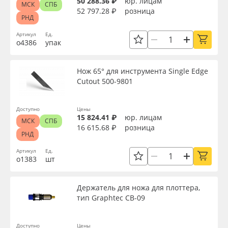
50 288.36 ₽
юр. лицам
МСК
СПБ
52 797.28 ₽
розница
РНД
Артикул
Ед.
о4386
упак
Нож 65° для инструмента Single Edge
Cutout 500-9801
Доступно
Цены
15 824.41 ₽
юр. лицам
МСК
СПБ
16 615.68 ₽
розница
РНД
Артикул
Ед.
о1383
шт
Держатель для ножа для плоттера,
тип Graphtec CB-09
Доступно
Цены