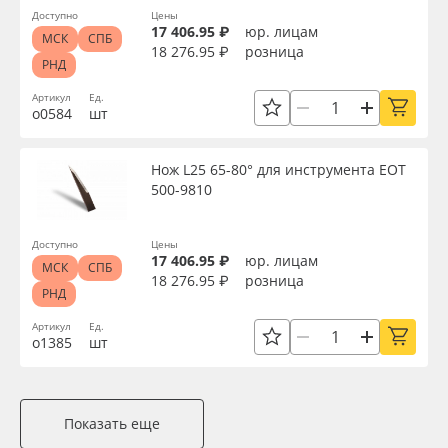
Доступно
Цены
17 406.95 ₽
юр. лицам
МСК
СПБ
18 276.95 ₽
розница
РНД
Артикул
Ед.
о0584
шт
Нож L25 65-80° для инструмента EOT
500-9810
Доступно
Цены
17 406.95 ₽
юр. лицам
МСК
СПБ
18 276.95 ₽
розница
РНД
Артикул
Ед.
о1385
шт
Показать еще