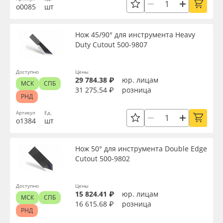
о0085
шт
Oracal 641
Нож 45/90° для инструмента Heavy
Orajet 3640
Duty Cutout 500-9807
Плёнка монтажная Oratape
Доступно
Цены
29 784.38 ₽
юр. лицам
МСК
СПБ
31 275.54 ₽
розница
ПЭТ листовой
РНД
Артикул
Ед.
ПЭТ бэклит
о1384
шт
Вспененный ПВХ
Нож 50° для инструмента Double Edge
Cutout 500-9802
Баннер
Доступно
Цены
15 824.41 ₽
юр. лицам
Заготовки для сувениров
МСК
СПБ
16 615.68 ₽
розница
РНД