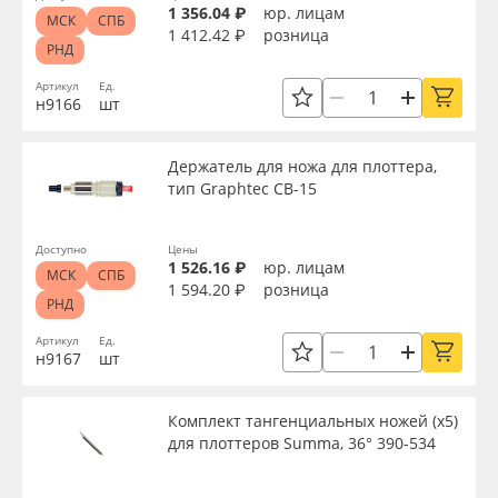
1 356.04 ₽
юр. лицам
МСК
СПБ
1 412.42 ₽
розница
РНД
Артикул
Ед.
н9166
шт
Держатель для ножа для плоттера,
тип Graphtec CB-15
Доступно
Цены
1 526.16 ₽
юр. лицам
МСК
СПБ
1 594.20 ₽
розница
РНД
Артикул
Ед.
н9167
шт
Комплект тангенциальных ножей (x5)
для плоттеров Summa, 36° 390-534