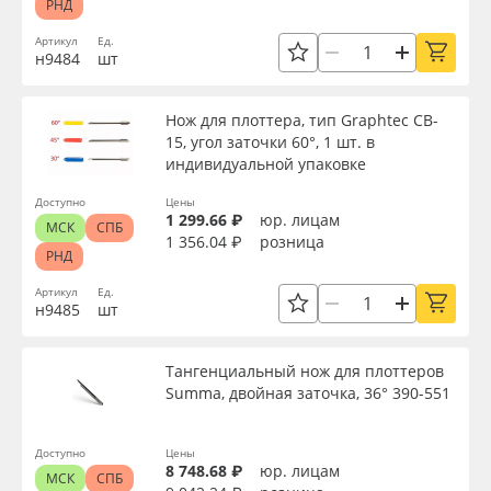
РНД
Артикул
Ед.
н9484
шт
Нож для плоттера, тип Graphtec CB-
15, угол заточки 60°, 1 шт. в
индивидуальной упаковке
Доступно
Цены
1 299.66 ₽
юр. лицам
МСК
СПБ
1 356.04 ₽
розница
РНД
Артикул
Ед.
н9485
шт
Тангенциальный нож для плоттеров
Summa, двойная заточка, 36° 390-551
Доступно
Цены
8 748.68 ₽
юр. лицам
МСК
СПБ