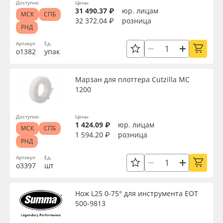
Доступно
Цены
31 490.37 ₽
юр. лицам
МСК
СПБ
32 372.04 ₽
розница
РНД
Артикул
Ед.
о1382
упак
Марзан для плоттера Cutzilla MC
1200
Доступно
Цены
1 424.09 ₽
юр. лицам
МСК
СПБ
1 594.20 ₽
розница
РНД
Артикул
Ед.
о3397
шт
Нож L25 0-75° для инструмента EOT
500-9813