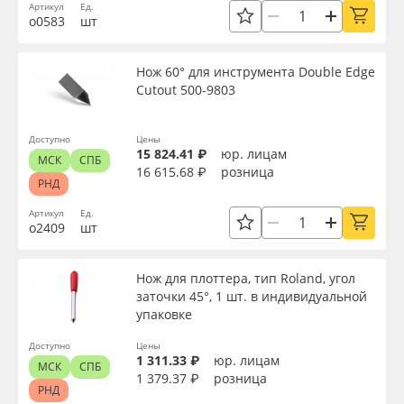
Артикул
Ед.
о0583
шт
Нож 60° для инструмента Double Edge
Cutout 500-9803
Доступно
Цены
15 824.41 ₽
юр. лицам
МСК
СПБ
16 615.68 ₽
розница
РНД
Артикул
Ед.
о2409
шт
Нож для плоттера, тип Roland, угол
заточки 45°, 1 шт. в индивидуальной
упаковке
Доступно
Цены
1 311.33 ₽
юр. лицам
МСК
СПБ
1 379.37 ₽
розница
РНД