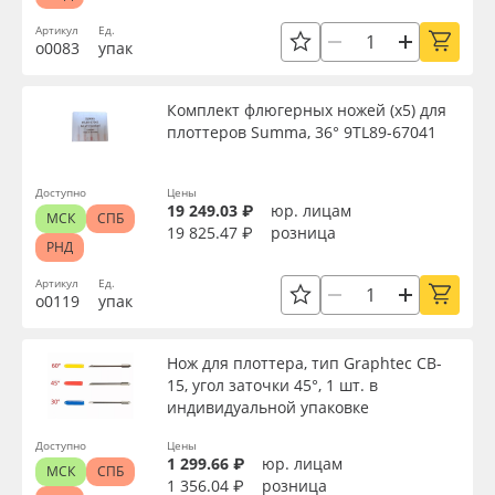
Артикул
Ед.
о0083
упак
Комплект флюгерных ножей (x5) для
плоттеров Summa, 36° 9TL89-67041
Доступно
Цены
19 249.03 ₽
юр. лицам
МСК
СПБ
19 825.47 ₽
розница
РНД
Артикул
Ед.
о0119
упак
Нож для плоттера, тип Graphtec CB-
15, угол заточки 45°, 1 шт. в
индивидуальной упаковке
Доступно
Цены
1 299.66 ₽
юр. лицам
МСК
СПБ
1 356.04 ₽
розница