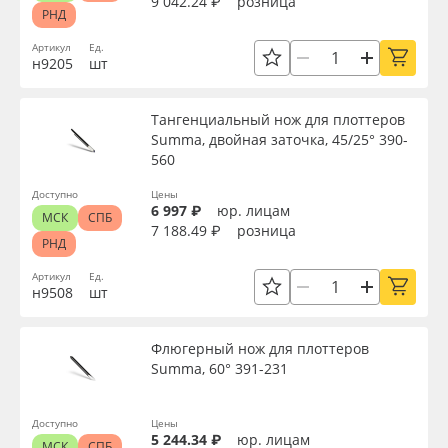
9 042.24 ₽
розница
РНД
Артикул
Ед.
н9205
шт
Тангенциальный нож для плоттеров
Summa, двойная заточка, 45/25° 390-
560
Доступно
Цены
6 997 ₽
юр. лицам
МСК
СПБ
7 188.49 ₽
розница
РНД
Артикул
Ед.
н9508
шт
Флюгерный нож для плоттеров
Summa, 60° 391-231
Доступно
Цены
5 244.34 ₽
юр. лицам
МСК
СПБ