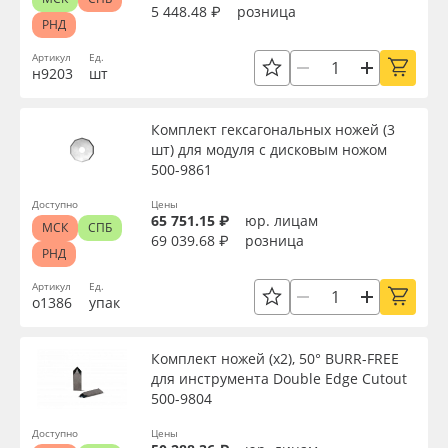
5 448.48 ₽
розница
РНД
Артикул
Ед.
н9203
шт
Комплект гексагональных ножей (3
шт) для модуля с дисковым ножом
500-9861
Доступно
Цены
65 751.15 ₽
юр. лицам
МСК
СПБ
69 039.68 ₽
розница
РНД
Артикул
Ед.
о1386
упак
Комплект ножей (х2), 50° BURR-FREE
для инструмента Double Edge Cutout
500-9804
Доступно
Цены