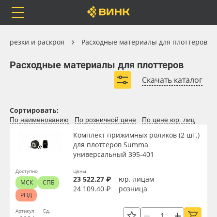
Orafol
Бренды
Доставка
Станки для резки и раскроя
ля резки и раскроя
Расходные материалы для плоттеров
Расходные материалы для плоттеров
Расходные материалы для плоттеров
Скачать каталог
Расходные материалы и ножи Summa
Каталог
Весь каталог
Сортировать:
По наименованию
По розничной цене
По цене юр. лиц
Orafol
Рулонные материалы
Комплект прижимных роликов (2 шт.)
для плоттеров Summa
Бренды
Самоклеящиеся плёнки
универсальный 395-401
Вид
Доставка
Листовые материалы
Доступно
Цены
23 522.27 ₽
юр. лицам
МСК
СПБ
24 109.40 ₽
розница
Упаковка
РНД
Оплата
Чернила
Артикул
Ед.