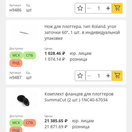
Артикул
Ед.
н9486
шт
Нож для плоттера, тип Roland, угол
заточки 60°, 1 шт. в индивидуальной
упаковке
Доступно
Цены
1 028.46 ₽
юр. лицам
МСК
СПБ
1 074.14 ₽
розница
РНД
Артикул
Ед.
н9487
шт
Комплект фланцев для плоттеров
SummaCut (2 шт.) 1NC40-67034
Доступно
Цены
21 385.65 ₽
юр. лицам
МСК
СПБ
21 871.69 ₽
розница
РНД