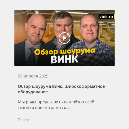
03 апреля 2025
20
Обзор шоурума Винк. Широкоформатное
От
оборудование
От
Мы рады представить вам обзор всей
об
техники нашего демозала.
Печать