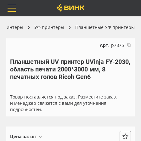
Orafol
Бренды
Доставка
 принтеры
УФ принтеры
Планшетные УФ принтеры
Арт.
р7875
Планшетный UV принтер UVinja FY-2030,
Каталог
Весь каталог
область печати 2000*3000 мм, 8
печатных голов Ricoh Gen6
Orafol
Рулонные материалы
Бренды
Самоклеящиеся плёнки
Товар поставляется под заказ. Разместите заказ,
и менеджер свяжется с вами для уточнения
подробностей.
Доставка
Листовые материалы
Оплата
Чернила
Цена за:
шт