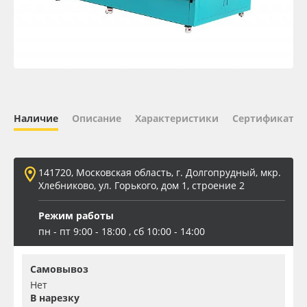
Oracal 641
Orajet 3640
Плёнка монтажная Oratape
Наличие
Описание
Характеристики
Сертификаты 
ПЭТ листовой
ПЭТ бэклит
141720, Московская область, г. Долгопрудный, мкр.
Хлебниково, ул. Горького, дом 1, строение 2
Вспененный ПВХ
Режим работы
пн - пт 9:00 - 18:00 , сб 10:00 - 14:00
Баннер
Самовывоз
Заготовки для сувениров
Нет
В нарезку