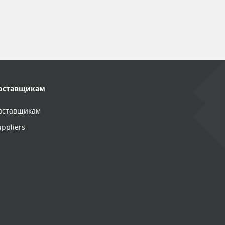
оставщикам
оставщикам
uppliers