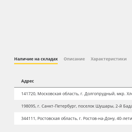
Профильные системы
Сублимация и термотрансфер
Светотехника
Инженерные пластики
Упаковочные материалы
Оборудование и инструмент
Наличие на складах
Описание
Характеристики
Новинки ассортимента
Oracal 641
Адрес
Orajet 3640
141720, Московская область, г. Долгопрудный, мкр. Хле
Плёнка монтажная Oratape
198095, г. Санкт-Петербург, поселок Шушары, 2-й Бад
ПЭТ листовой
ПЭТ бэклит
344111, Ростовская область, г. Ростов-на-Дону, 40-лет
Вспененный ПВХ