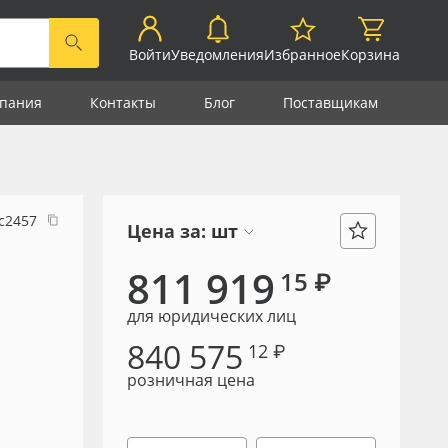
Войти
Уведомления
Избранное
Корзина
пания
Контакты
Блог
Поставщикам
с2457
Цена за:
шт
811 919
15 ₽
для юридических лиц
840 575
12 ₽
розничная цена