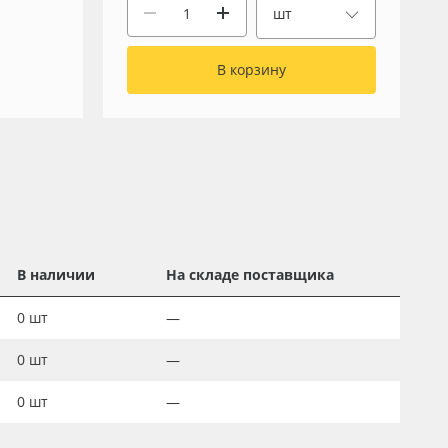
шт
В корзину
В наличии
На складе поставщика
0
шт
—
0
шт
—
0
шт
—