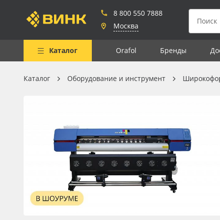
8 800 550 7888
Москва
Каталог
Orafol
Бренды
До
Каталог
Оборудование и инструмент
Широкофо
Весь каталог
Рулонные материалы
Самоклеящиеся плёнки
Листовые материалы
Чернила
Клей, скотчи и крепёж
Мобильные конструкции и
POS-материалы