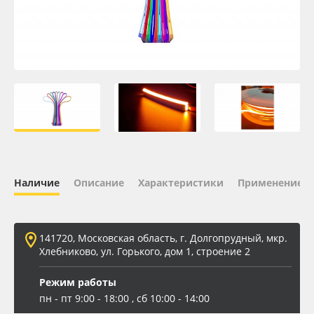
Oracal 641
Orajet 3640
Плёнка монтажная Oratape
ПЭТ листовой
ПЭТ бэклит
Наличие
Описание
Характеристики
Применение
Вспененный ПВХ
141720, Московская область, г. Долгопрудный, мкр.
Баннер
Хлебниково, ул. Горького, дом 1, строение 2
Заготовки для сувениров
Режим работы
пн - пт 9:00 - 18:00 , сб 10:00 - 14:00