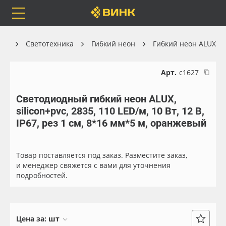
Orafol
Бренды
Доставка
лог
Светотехника
Гибкий неон
Гибкий неон ALUX
Арт.
с1627
Светодиодный гибкий неон ALUX,
Каталог
Весь каталог
silicon+pvc, 2835, 110 LED/м, 10 Вт, 12 В,
IP67, рез 1 см, 8*16 мм*5 м, оранжевый
Orafol
Рулонные материалы
Бренды
Самоклеящиеся плёнки
Товар поставляется под заказ. Разместите заказ,
и менеджер свяжется с вами для уточнения
подробностей.
Доставка
Листовые материалы
Оплата
Чернила
Цена за:
шт