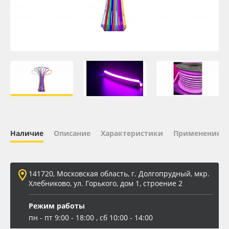
Oracal 641
Orajet 3640
Плёнка монтажная Oratape
ПЭТ листовой
ПЭТ бэклит
Наличие
Описание
Характеристики
Применение
Вспененный ПВХ
141720, Московская область, г. Долгопрудный, мкр.
Баннер
Хлебниково, ул. Горького, дом 1, строение 2
Заготовки для сувениров
Режим работы
пн - пт 9:00 - 18:00 , сб 10:00 - 14:00