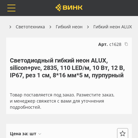
Orafol
Бренды
Доставка
лог
Светотехника
Гибкий неон
Гибкий неон ALUX
Арт.
с1628
Светодиодный гибкий неон ALUX,
Каталог
Весь каталог
silicon+pvc, 2835, 110 LED/м, 10 Вт, 12 В,
IP67, рез 1 см, 8*16 мм*5 м, пурпурный
Orafol
Рулонные материалы
Бренды
Самоклеящиеся плёнки
Товар поставляется под заказ. Разместите заказ,
и менеджер свяжется с вами для уточнения
подробностей.
Доставка
Листовые материалы
Оплата
Чернила
Цена за:
шт