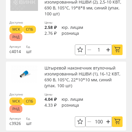
изолированный НШВИ (2), 2,5-10 КВТ,
690 В, 105°С, 19*8*8 мм, синий (упак.
100 шт)
Доступно
Цены
2.58 ₽
юр. лицам
МСК
СПБ
2.76 ₽
розница
РНД
Артикул
Ед.
с4014
шт
Штыревой наконечник втулочный
изолированный НШВИ (1), 16-12 КВТ,
690 В, 105°С, 22*10*10 мм, синий
(упак. 100 шт)
Доступно
Цены
4.04 ₽
юр. лицам
МСК
СПБ
4.33 ₽
розница
РНД
Артикул
Ед.
с3926
шт