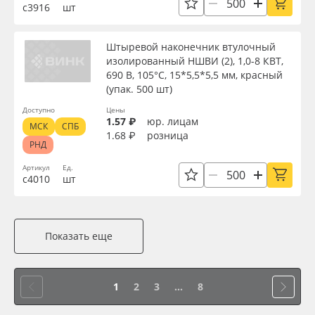
с3916
шт
Штыревой наконечник втулочный
изолированный НШВИ (2), 1,0-8 КВТ,
690 В, 105°С, 15*5,5*5,5 мм, красный
(упак. 500 шт)
Доступно
Цены
1.57 ₽
юр. лицам
МСК
СПБ
1.68 ₽
розница
РНД
Артикул
Ед.
с4010
шт
Показать еще
1
2
3
...
8