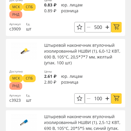
Доступно
Цены
0.83 ₽
юр. лицам
МСК
СПБ
0.89 ₽
розница
РНД
Артикул
Ед.
с3909
шт
Штыревой наконечник втулочный
изолированный НШВИ (1), 6,0-12 КВТ,
690 В, 105°С, 20,5*7*7 мм, желтый
(упак. 100 шт)
Доступно
Цены
2.61 ₽
юр. лицам
МСК
СПБ
2.80 ₽
розница
РНД
Артикул
Ед.
с3923
шт
Штыревой наконечник втулочный
изолированный НШВИ (1), 2,5-12 КВТ,
690 В, 105°С, 20*5*5 мм, синий (упак.