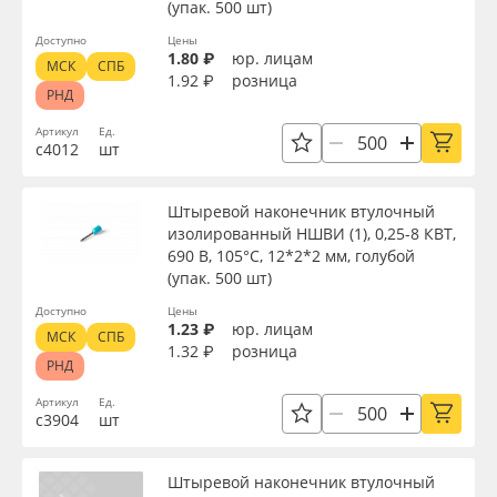
(упак. 500 шт)
Доступно
Цены
1.80 ₽
юр. лицам
МСК
СПБ
1.92 ₽
розница
РНД
Артикул
Ед.
с4012
шт
Штыревой наконечник втулочный
изолированный НШВИ (1), 0,25-8 КВТ,
690 В, 105°С, 12*2*2 мм, голубой
(упак. 500 шт)
Доступно
Цены
1.23 ₽
юр. лицам
МСК
СПБ
1.32 ₽
розница
РНД
Артикул
Ед.
с3904
шт
Штыревой наконечник втулочный