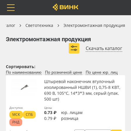
Orafol
Бренды
Доставка
Светотехника
Каталог
Светотехника
Электромонтажная продукция
Электромонтажная продукция
Электромонтажная продукция
Скачать каталог
Клеммы
Кабельные наконечники
Каталог
Весь каталог
Термоусадочные трубки
Кабельные стяжки
Сортировать:
По наименованию
По розничной цене
По цене юр. лиц
Orafol
Рулонные материалы
Штыревой наконечник втулочный
изолированный НШВИ (1), 0,75-8 КВТ,
Бренды
Самоклеящиеся плёнки
690 В, 105°С, 14*3*3 мм, серый (упак.
500 шт)
Доставка
Листовые материалы
Доступно
Цены
Вид
0.73 ₽
юр. лицам
МСК
СПБ
0.79 ₽
розница
Оплата
Чернила
РНД
Тип