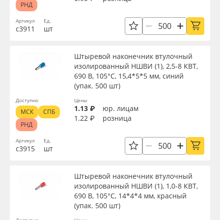
РНД
Oracal 641
Торговая марка
Артикул
Ед.
с3911
шт
Orajet 3640
Серия
Штыревой наконечник втулочный
Плёнка монтажная Oratape
изолированный НШВИ (1), 2,5-8 КВТ,
690 В, 105°С, 15,4*5*5 мм, синий
Назначение
(упак. 500 шт)
ПЭТ листовой
Доступно
Цены
1.13 ₽
юр. лицам
МСК
СПБ
Доступность
ПЭТ бэклит
1.22 ₽
розница
РНД
Артикул
Ед.
Вспененный ПВХ
с3915
шт
Применить
Баннер
Штыревой наконечник втулочный
Сбросить фильтр
изолированный НШВИ (1), 1,0-8 КВТ,
Заготовки для сувениров
690 В, 105°С, 14*4*4 мм, красный
(упак. 500 шт)