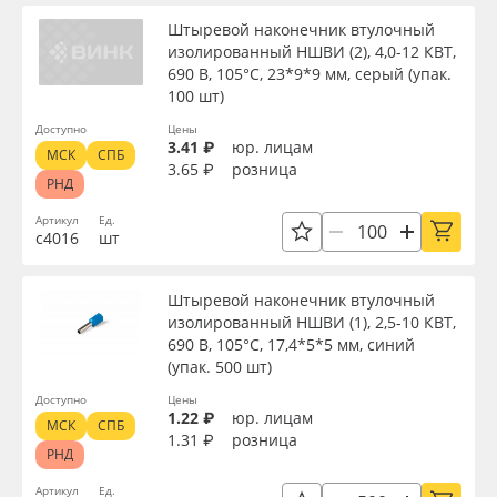
Штыревой наконечник втулочный
изолированный НШВИ (2), 4,0-12 КВТ,
690 В, 105°С, 23*9*9 мм, серый (упак.
100 шт)
Доступно
Цены
3.41 ₽
юр. лицам
МСК
СПБ
3.65 ₽
розница
РНД
Артикул
Ед.
с4016
шт
Штыревой наконечник втулочный
изолированный НШВИ (1), 2,5-10 КВТ,
690 В, 105°С, 17,4*5*5 мм, синий
(упак. 500 шт)
Доступно
Цены
1.22 ₽
юр. лицам
МСК
СПБ
1.31 ₽
розница
РНД
Артикул
Ед.