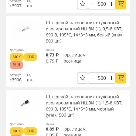
Артикул
Ед.
Сервис
Клей, скотчи и крепёж
с3907
шт
Ширина, мм
Инструкции
Мобильные конструкции и POS-материалы
Штыревой наконечник втулочный
изолированный НШВИ (1), 0,5-8 КВТ,
Длина, мм
Компания
Профильные системы
690 В, 105°С, 14*3*3 мм, белый (упак.
500 шт)
Контакты
Сублимация и термотрансфер
Доступно
Цены
Высота, мм
0.73 ₽
юр. лицам
МСК
СПБ
0.79 ₽
розница
РНД
Блог
Светотехника
Напряжение, В
Артикул
Ед.
с3906
шт
Поставщикам
Инженерные пластики
Цвет
Штыревой наконечник втулочный
Избранное
Упаковочные материалы
изолированный НШВИ (1), 1,5-8 КВТ,
690 В, 105°С, 14*5*5 мм, черный
Страна происхождения
Оборудование и инструмент
8 800 550 7888
(упак. 500 шт)
Доступно
Цены
Москва
0.89 ₽
юр. лицам
Новинки ассортимента
Производитель
МСК
СПБ
0.95 ₽
розница