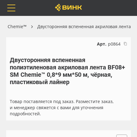
Orafol
Бренды
Доставка
 SM Chemie™
Двусторонняя вспененная акриловая лента
Арт.
р0864
Двусторонняя вспененная
Каталог
Весь каталог
полиэтиленовая акриловая лента BF08+
SM Chemie™ 0,8*9 мм*50 м, чёрная,
Orafol
Рулонные материалы
пластиковый лайнер
Бренды
Самоклеящиеся плёнки
Товар поставляется под заказ. Разместите заказ,
и менеджер свяжется с вами для уточнения
Доставка
Листовые материалы
подробностей.
Оплата
Чернила