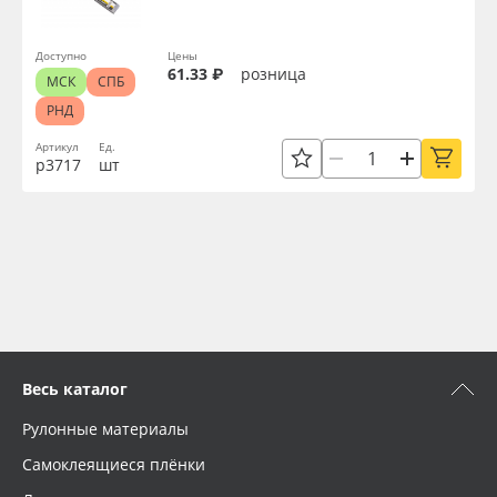
Доступно
Цены
61.33 ₽
розница
МСК
СПБ
РНД
Артикул
Ед.
р3717
шт
Весь каталог
Рулонные материалы
Самоклеящиеся плёнки