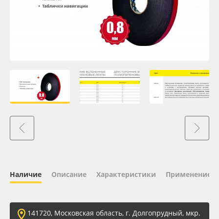
Oracal 641
Orajet 3640
Плёнка монтажная Oratape
ПЭТ листовой
ПЭТ бэклит
Вспененный ПВХ
Баннер
Наличие
Описание
Характеристики
Применение
Заготовки для сувениров
141720, Московская область, г. Долгопрудный, мкр.