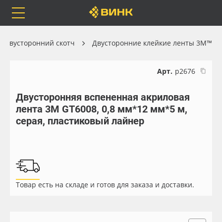
Orafol
Бренды
Доставка
Двусторонний скотч
Двусторонние клейкие ленты 3M™
Арт.
р2676
Двусторонняя вспененная акриловая
Каталог
Весь каталог
лента 3M GT6008, 0,8 мм*12 мм*5 м,
серая, пластиковый лайнер
Orafol
Рулонные материалы
Бренды
Самоклеящиеся плёнки
Доставка
Листовые материалы
Товар есть на складе и готов для заказа и доставки.
Оплата
Чернила