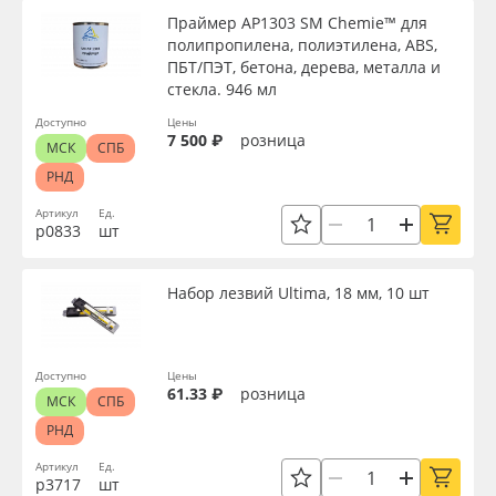
Праймер AP1303 SM Chemie™ для
полипропилена, полиэтилена, ABS,
ПБТ/ПЭТ, бетона, дерева, металла и
стекла. 946 мл
Доступно
Цены
7 500 ₽
розница
МСК
СПБ
РНД
Артикул
Ед.
р0833
шт
Набор лезвий Ultima, 18 мм, 10 шт
Доступно
Цены
61.33 ₽
розница
МСК
СПБ
РНД
Артикул
Ед.
р3717
шт