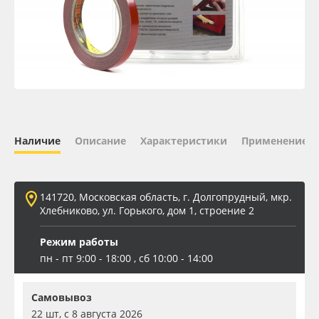
Oracal 641
Orajet 3640
Плёнка монтажная Oratape
ПЭТ листовой
Наличие
Описание
Характеристики
Применение
ПЭТ бэклит
141720, Московская область, г. Долгопрудный, мкр.
Вспененный ПВХ
Хлебниково, ул. Горького, дом 1, строение 2
Режим работы
Баннер
пн - пт 9:00 - 18:00 , сб 10:00 - 14:00
Заготовки для сувениров
Самовывоз
22 шт, с 8 августа 2026