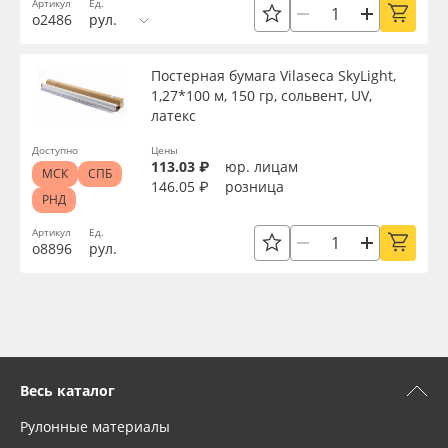
Артикул
Ед.
о2486
рул.
Постерная бумага Vilaseca SkyLight,
1,27*100 м, 150 гр, сольвент, UV,
латекс
Доступно
Цены
113.03 ₽
юр. лицам
МСК
СПБ
146.05 ₽
розница
РНД
Артикул
Ед.
о8896
рул.
Весь каталог
Рулонные материалы