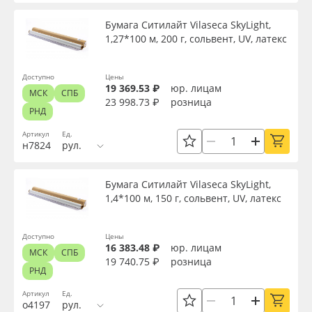
Сервис
Клей, скотчи и крепёж
Толщина, мкм
Бумага Ситилайт Vilaseca SkyLight,
1,27*100 м, 200 г, сольвент, UV, латекс
Инструкции
Мобильные конструкции и POS-материалы
Плотность, г/м2
Доступно
Цены
Компания
Профильные системы
19 369.53 ₽
юр. лицам
МСК
СПБ
Материал
23 998.73 ₽
розница
РНД
Контакты
Сублимация и термотрансфер
Артикул
Ед.
Цвет
н7824
рул.
Блог
Светотехника
Бумага Ситилайт Vilaseca SkyLight,
Текстура
Поставщикам
Инженерные пластики
1,4*100 м, 150 г, сольвент, UV, латекс
Избранное
Упаковочные материалы
Тип печати
Доступно
Цены
16 383.48 ₽
юр. лицам
МСК
СПБ
Оборудование и инструмент
8 800 550 7888
19 740.75 ₽
розница
РНД
Страна происхождения
Москва
Артикул
Ед.
Новинки ассортимента
о4197
рул.