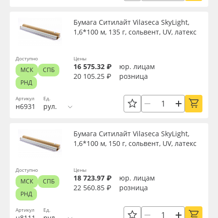
Торговая марка
Oracal 641
Бумага Ситилайт Vilaseca SkyLight,
1,6*100 м, 135 г, сольвент, UV, латекс
Доступность
Orajet 3640
Доступно
Цены
Плёнка монтажная Oratape
16 575.32 ₽
юр. лицам
МСК
СПБ
Применить
20 105.25 ₽
розница
РНД
ПЭТ листовой
Артикул
Ед.
Сбросить фильтр
н6931
рул.
ПЭТ бэклит
Бумага Ситилайт Vilaseca SkyLight,
Вспененный ПВХ
1,6*100 м, 150 г, сольвент, UV, латекс
Баннер
Доступно
Цены
18 723.97 ₽
юр. лицам
МСК
СПБ
22 560.85 ₽
розница
Заготовки для сувениров
РНД
Артикул
Ед.
н8111
рул.