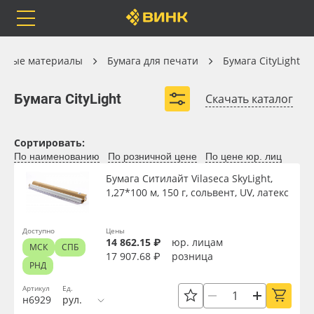
Orafol
Бренды
Доставка
Бумага для печати
онные материалы
Бумага для печати
Бумага CityLight
Бумага CityLight
Бумага CityLight
Скачать каталог
Каталог
Весь каталог
Сортировать:
По наименованию
По розничной цене
По цене юр. лиц
Orafol
Рулонные материалы
Бумага Ситилайт Vilaseca SkyLight,
1,27*100 м, 150 г, сольвент, UV, латекс
Вид
Бренды
Самоклеящиеся плёнки
Доступно
Цены
Ширина, м
14 862.15 ₽
юр. лицам
МСК
СПБ
Доставка
Листовые материалы
17 907.68 ₽
розница
РНД
Длина рулона, м
Оплата
Чернила
Артикул
Ед.
н6929
рул.