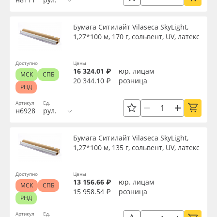
Бумага Ситилайт Vilaseca SkyLight,
1,27*100 м, 170 г, сольвент, UV, латекс
Доступно
Цены
16 324.01 ₽
юр. лицам
МСК
СПБ
20 344.10 ₽
розница
РНД
Артикул
Ед.
н6928
рул.
Бумага Ситилайт Vilaseca SkyLight,
1,27*100 м, 135 г, сольвент, UV, латекс
Доступно
Цены
13 156.66 ₽
юр. лицам
МСК
СПБ
15 958.54 ₽
розница
РНД
Артикул
Ед.