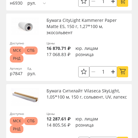
н6930
рул.
Бумага CityLight Kammerer Paper
Matte ES, 150 г, 1,27*100 м,
экосольвент
Доступно
Цены
16 870.71 ₽
юр. лицам
МСК
СПБ
17 068.83 ₽
розница
РНД
Артикул
Ед.
р7847
рул.
Бумага Ситилайт Vilaseca SkyLight,
1,05*100 м, 150 г, сольвент, UV, латекс
Доступно
Цены
12 287.61 ₽
юр. лицам
МСК
СПБ
14 805.56 ₽
розница
РНД