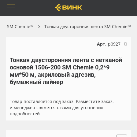
Orafol
Бренды
Доставка
отч SM Chemie™
Тонкая двусторонняя лента SM Chemie™
Арт.
р0927
Тонкая двусторонняя лента с нетканой
Каталог
Весь каталог
основой 1506-200 SM Chemie 0,2*9
мм*50 м, акриловый адгезив,
Orafol
Рулонные материалы
бумажный лайнер
Бренды
Самоклеящиеся плёнки
Товар поставляется под заказ. Разместите заказ,
и менеджер свяжется с вами для уточнения
Доставка
Листовые материалы
подробностей.
Оплата
Чернила