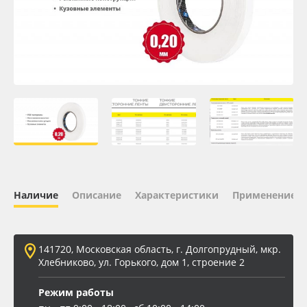
Oracal 641
Orajet 3640
Плёнка монтажная Oratape
ПЭТ листовой
ПЭТ бэклит
Наличие
Описание
Характеристики
Применение
Вспененный ПВХ
Баннер
141720, Московская область, г. Долгопрудный, мкр.
Хлебниково, ул. Горького, дом 1, строение 2
Заготовки для сувениров
Режим работы