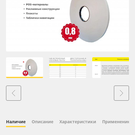
Oracal 641
Orajet 3640
Плёнка монтажная Oratape
ПЭТ листовой
ПЭТ бэклит
Вспененный ПВХ
Баннер
Заготовки для сувениров
Наличие
Описание
Характеристики
Применение