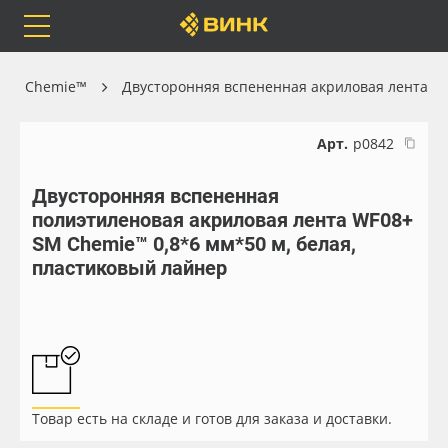
Orafol
Бренды
Доставка
 SM Chemie™
Двусторонняя вспененная акриловая лента
Арт.
р0842
Двусторонняя вспененная
Каталог
Весь каталог
полиэтиленовая акриловая лента WF08+
SM Chemie™ 0,8*6 мм*50 м, белая,
Orafol
Рулонные материалы
пластиковый лайнер
Бренды
Самоклеящиеся плёнки
Доставка
Листовые материалы
Оплата
Чернила
Товар есть на складе и готов для заказа и доставки.