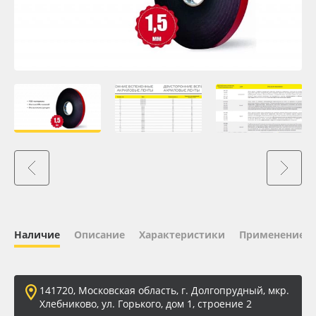
Oracal 641
Orajet 3640
Плёнка монтажная Oratape
ПЭТ листовой
ПЭТ бэклит
Вспененный ПВХ
Наличие
Описание
Характеристики
Применение
Баннер
Заготовки для сувениров
141720, Московская область, г. Долгопрудный, мкр.
Хлебниково, ул. Горького, дом 1, строение 2