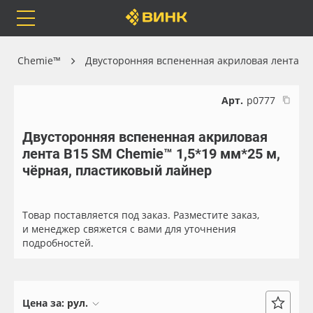
Orafol
Бренды
Доставка
 SM Chemie™
Двусторонняя вспененная акриловая лента
Арт.
р0777
Двусторонняя вспененная акриловая
Каталог
Весь каталог
лента B15 SM Chemie™ 1,5*19 мм*25 м,
чёрная, пластиковый лайнер
Orafol
Рулонные материалы
Бренды
Самоклеящиеся плёнки
Товар поставляется под заказ. Разместите заказ,
и менеджер свяжется с вами для уточнения
подробностей.
Доставка
Листовые материалы
Оплата
Чернила
Цена за:
рул.