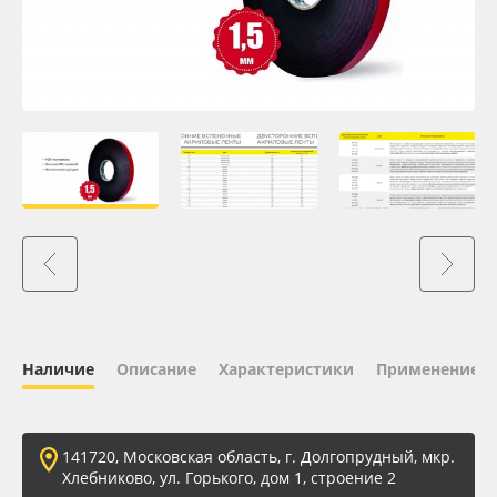
Oracal 641
Orajet 3640
Плёнка монтажная Oratape
ПЭТ листовой
ПЭТ бэклит
Вспененный ПВХ
Наличие
Описание
Характеристики
Применение
Баннер
Заготовки для сувениров
141720, Московская область, г. Долгопрудный, мкр.
Хлебниково, ул. Горького, дом 1, строение 2