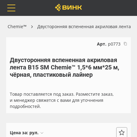
Orafol
Бренды
Доставка
 SM Chemie™
Двусторонняя вспененная акриловая лента
Арт.
р0773
Двусторонняя вспененная акриловая
Каталог
Весь каталог
лента B15 SM Chemie™ 1,5*6 мм*25 м,
чёрная, пластиковый лайнер
Orafol
Рулонные материалы
Бренды
Самоклеящиеся плёнки
Товар поставляется под заказ. Разместите заказ,
и менеджер свяжется с вами для уточнения
подробностей.
Доставка
Листовые материалы
Оплата
Чернила
Цена за:
рул.