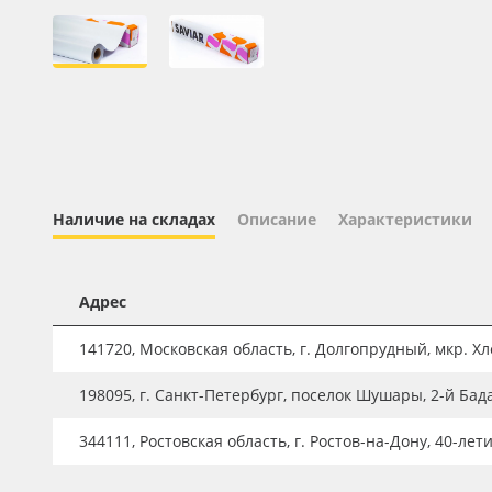
Профильные системы
Сублимация и термотрансфер
Светотехника
Инженерные пластики
Упаковочные материалы
Оборудование и инструмент
Наличие на складах
Описание
Характеристики
Новинки ассортимента
Oracal 641
Адрес
Orajet 3640
141720, Московская область, г. Долгопрудный, мкр. Хле
Плёнка монтажная Oratape
198095, г. Санкт-Петербург, поселок Шушары, 2-й Бад
ПЭТ листовой
ПЭТ бэклит
344111, Ростовская область, г. Ростов-на-Дону, 40-лет
Вспененный ПВХ