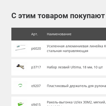
Баннер
С этим товаром покупают
Заготовки для сувениров
Арт.
Наименование
Усиленная алюминиевая линейка KRA
р6020
стальная направляющая
р3717
Набор лезвий Ultima, 18 мм, 10 шт
о9207
Пластиковый держатель для рулона 
Ракель-выгонка Uzlex 30М2, мягкий,
о9415