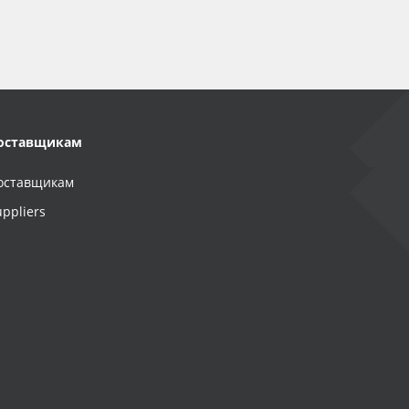
оставщикам
оставщикам
uppliers