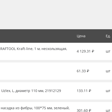
Цена
Ед.
FTOOL Kraft-line, 1 м, нескользящая,
4 129.31 ₽
шт
61.33 ₽
шт
Uzlex, L, диаметр 110 мм, 21912129
133.11 ₽
шт
 насадка из фибры, 100*75 мм, зеленый,
301.60 ₽
шт