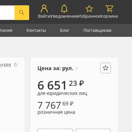
Войти
Уведомления
Избранное
Корзина
пания
Контакты
Блог
Поставщикам
о1693
Цена за:
рул.
6 651
23 ₽
для юридических лиц
7 767
69 ₽
розничная цена