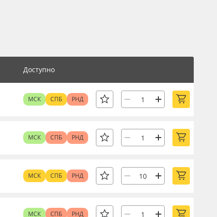
Доступно
МСК
СПБ
РНД
МСК
СПБ
РНД
МСК
СПБ
РНД
МСК
СПБ
РНД