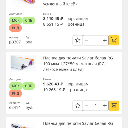
усиленный клей)
Доступно
Цены
8 110.45 ₽
юр. лицам
МСК
СПБ
8 651.15 ₽
розница
РНД
Артикул
Ед.
р3307
рул.
Плёнка для печати Saviar белая RG
100 мкм 1,27*50 м, матовая (RG —
легкосъёмный клей)
Доступно
Цены
9 626.43 ₽
юр. лицам
МСК
СПБ
10 268.19 ₽
розница
РНД
Артикул
Ед.
о2414
рул.
Плёнка для печати Saviar белая RG