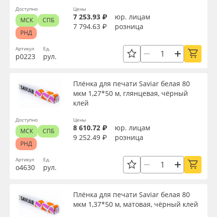
Доступно
Цены
7 253.93 ₽
юр. лицам
МСК
СПБ
7 794.63 ₽
розница
РНД
Артикул
Ед.
р0223
рул.
Плёнка для печати Saviar белая 80
мкм 1,27*50 м, глянцевая, чёрный
клей
Доступно
Цены
8 610.72 ₽
юр. лицам
МСК
СПБ
9 252.49 ₽
розница
РНД
Артикул
Ед.
о4630
рул.
Плёнка для печати Saviar белая 80
мкм 1,37*50 м, матовая, чёрный клей