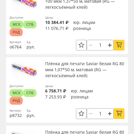
100 мкм 1,37*50 м, матовая (RG —
легкосъёмный клей)
Доступно
Цены
10 384.41 ₽
юр. лицам
МСК
СПБ
11 076.71 ₽
розница
РНД
Артикул
Ед.
о6764
рул.
Плёнка для печати Saviar белая RG 80
мкм 1,07*50 м, матовая (RG —
легкосъёмный клей)
Доступно
Цены
6 758.71 ₽
юр. лицам
МСК
СПБ
7 253.93 ₽
розница
РНД
Артикул
Ед.
р8732
рул.
Плёнка для печати Saviar белая RG 80