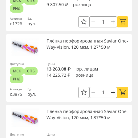
МСК
СПБ
9 807.50 ₽
розница
РНД
Артикул
Ед.
о1726
рул.
Плёнка перфорированная Saviar One-
Way-Vision, 120 мкм, 1,27*50 м
Доступно
Цены
13 263.08 ₽
юр. лицам
МСК
СПБ
14 225.72 ₽
розница
РНД
Артикул
Ед.
о3875
рул.
Плёнка перфорированная Saviar One-
Way-Vision, 120 мкм, 1,37*50 м
Доступно
Цены