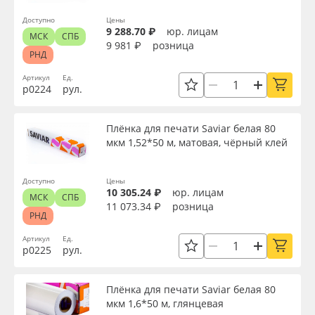
Доступно
Цены
9 288.70 ₽
юр. лицам
МСК
СПБ
9 981 ₽
розница
РНД
Артикул
Ед.
р0224
рул.
Плёнка для печати Saviar белая 80
мкм 1,52*50 м, матовая, чёрный клей
Доступно
Цены
10 305.24 ₽
юр. лицам
МСК
СПБ
11 073.34 ₽
розница
РНД
Артикул
Ед.
р0225
рул.
Плёнка для печати Saviar белая 80
мкм 1,6*50 м, глянцевая