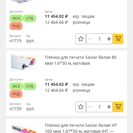
Доступно
Цены
11 454.02 ₽
юр. лицам
МСК
СПБ
12 464.66 ₽
розница
РНД
Артикул
Ед.
о1719
рул.
Плёнка для печати Saviar белая 80
мкм 1,6*50 м, матовая
Доступно
Цены
11 454.02 ₽
юр. лицам
МСК
СПБ
12 464.66 ₽
розница
РНД
Артикул
Ед.
о1720
рул.
Плёнка для печати Saviar белая HT
100 мкм 1,07*50 м, матовая (HT —