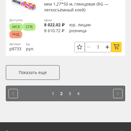
мкм 1,27*50 м, глянцевая (RG —
легкосъёмный клей)
Доступно
Цены
8 022.02 ₽
юр. лицам
МСК
СПБ
8 610.72 ₽
розница
РНД
Артикул
Ед.
р8733
рул.
Показать еще
1
2
3
4