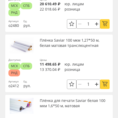
20 610.49 ₽
юр. лицам
МСК
СПБ
22 018.66 ₽
розница
РНД
Артикул
Ед.
о2480
рул.
Плёнка Saviar 100 мкм 1,27*50 м,
белая матовая транслюцентная
Доступно
Цены
11 498.65 ₽
юр. лицам
МСК
СПБ
13 370.04 ₽
розница
РНД
Артикул
Ед.
о2412
рул.
Плёнка для печати Saviar белая 100
мкм 1,6*50 м, матовая