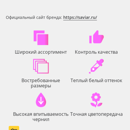
Oracal 641
Официальный сайт бренда:
https://saviar.ru/
Orajet 3640
Плёнка монтажная Oratape
Широкий ассортимент
Контроль качества
ПЭТ листовой
ПЭТ бэклит
Востребованные
Теплый белый оттенок
Вспененный ПВХ
размеры
Баннер
Высокая впитываемость
Точная цветопередача
Заготовки для сувениров
чернил