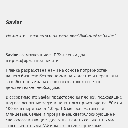
Сервис
Клей, скотчи и крепёж
Инструкции
Мобильные конструкции и POS-материалы
Saviar
Компания
Профильные системы
Не хотите соглашаться на меньшее? Выбирайте Saviar!
Контакты
Сублимация и термотрансфер
Saviar
- самоклеящиеся ПВХ-пленки для
широкоформатной печати.
Блог
Светотехника
Пленка разработана нами на основе потребностей
вашего бизнеса: без экономии на качестве и переплаты
Поставщикам
Инженерные пластики
за избыточные характеристики - только то, что
действительно необходимо.
Избранное
Упаковочные материалы
В ассортименте
Saviar
представлены пленки, подходящие
под все основные задачи печатного производства: 80мк и
Оборудование и инструмент
8 800 550 7888
100 мк в ширинах от 1.0 до 1.6 метров, матовые и
глянцевые, белые и прозрачные, светоблокирующие и
Москва
светорассеивающие. Доступна печать сольвентными/
Новинки ассортимента
экосольвентными, УФ и латексными чернилами.