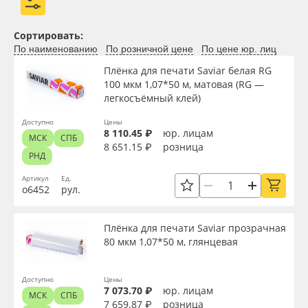
Сортировать:
По наименованию
По розничной цене
По цене юр. лиц
Плёнка для печати Saviar белая RG
100 мкм 1,07*50 м, матовая (RG —
легкосъёмный клей)
Доступно
Цены
8 110.45 ₽
юр. лицам
МСК
СПБ
8 651.15 ₽
розница
РНД
Артикул
Ед.
о6452
рул.
Плёнка для печати Saviar прозрачная
80 мкм 1,07*50 м, глянцевая
Доступно
Цены
7 073.70 ₽
юр. лицам
МСК
СПБ
7 659.87 ₽
розница