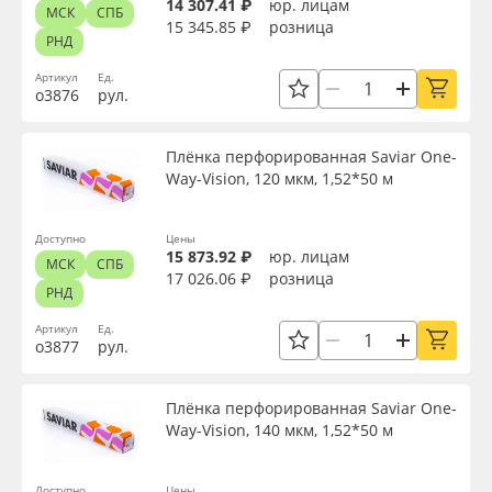
14 307.41 ₽
юр. лицам
МСК
СПБ
15 345.85 ₽
розница
РНД
Артикул
Ед.
о3876
рул.
Плёнка перфорированная Saviar One-
Way-Vision, 120 мкм, 1,52*50 м
Доступно
Цены
15 873.92 ₽
юр. лицам
МСК
СПБ
17 026.06 ₽
розница
РНД
Артикул
Ед.
о3877
рул.
Плёнка перфорированная Saviar One-
Way-Vision, 140 мкм, 1,52*50 м
Доступно
Цены