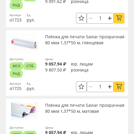
9 091.62 ₽
розница
РНД
Артикул
Ед.
о1723
рул.
Плёнка для печати Saviar прозрачная
80 мкм 1,37*50 м, глянцевая
Доступно
Цены
9 057.94 ₽
юр. лицам
МСК
СПБ
9 807.50 ₽
розница
РНД
Артикул
Ед.
о1725
рул.
Плёнка для печати Saviar прозрачная
80 мкм 1,37*50 м, матовая
Доступно
Цены
9 057.94 ₽
юр. лицам