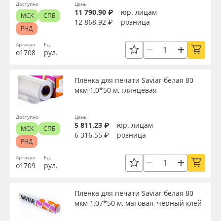
Доступно
Цены
11 790.90 ₽
юр. лицам
МСК
СПБ
12 868.92 ₽
розница
РНД
Артикул
Ед.
о1708
рул.
Плёнка для печати Saviar белая 80
мкм 1,0*50 м, глянцевая
Доступно
Цены
5 811.23 ₽
юр. лицам
МСК
СПБ
6 316.55 ₽
розница
РНД
Артикул
Ед.
о1709
рул.
Плёнка для печати Saviar белая 80
мкм 1,07*50 м, матовая, чёрный клей