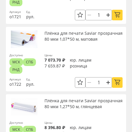
РНД
Артикул
Ед.
о1721
рул.
Плёнка для печати Saviar прозрачная
80 мкм 1,07*50 м, матовая
Доступно
Цены
7 073.70 ₽
юр. лицам
МСК
СПБ
7 659.87 ₽
розница
РНД
Артикул
Ед.
о1722
рул.
Плёнка для печати Saviar прозрачная
80 мкм 1,27*50 м, глянцевая
Доступно
Цены
8 396.80 ₽
юр. лицам
МСК
СПБ