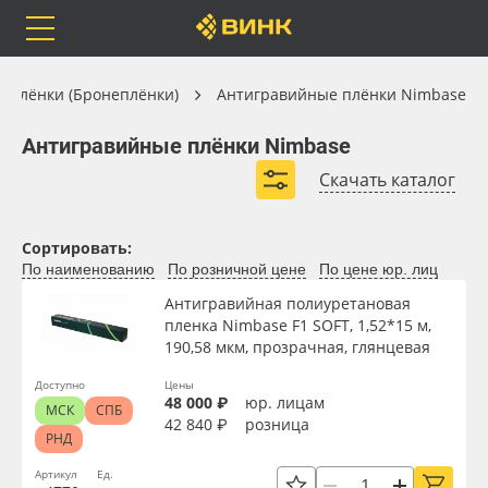
Orafol
Бренды
Доставка
Антигравийные плёнки (Бронеплёнки)
 плёнки (Бронеплёнки)
Антигравийные плёнки Nimbase
Антигравийные плёнки Nimbase
Антигравийные плёнки Nimbase
Скачать каталог
Каталог
Весь каталог
Сортировать:
По наименованию
По розничной цене
По цене юр. лиц
Orafol
Рулонные материалы
Ширина, м
Антигравийная полиуретановая
пленка Nimbase F1 SOFT, 1,52*15 м,
Бренды
Самоклеящиеся плёнки
190,58 мкм, прозрачная, глянцевая
Длина рулона, м
Доставка
Листовые материалы
Доступно
Цены
48 000 ₽
юр. лицам
МСК
СПБ
42 840 ₽
розница
Толщина, мкм
РНД
Оплата
Чернила
Артикул
Ед.