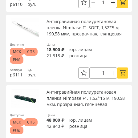
Производитель
р6110
рул.
Oracal 641
Антигравийная полиуретановая
Торговая марка
Orajet 3640
пленка Nimbase F1 SOFT, 1,52*5 м,
190,58 мкм, прозрачная, глянцевая
Плёнка монтажная Oratape
Серия
Доступно
Цены
18 900 ₽
юр. лицам
МСК
СПБ
21 318 ₽
розница
ПЭТ листовой
РНД
Назначение
Артикул
Ед.
ПЭТ бэклит
р6111
рул.
Доступность
Вспененный ПВХ
Антигравийная полиуретановая
пленка Nimbase F1, 1,52*15 м, 190,58
мкм, прозрачная, глянцевая
Применить
Баннер
Доступно
Цены
48 000 ₽
юр. лицам
Сбросить фильтр
Заготовки для сувениров
МСК
СПБ
42 840 ₽
розница
РНД