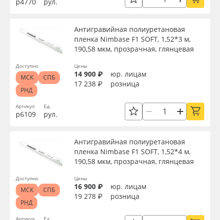
р4770
рул.
Сервис
Клей, скотчи и крепёж
Материал
Антигравийная полиуретановая
Инструкции
Мобильные конструкции и POS-материалы
пленка Nimbase F1 SOFT, 1,52*3 м,
Цвет
190,58 мкм, прозрачная, глянцевая
Компания
Профильные системы
Доступно
Цены
Клей
14 900 ₽
юр. лицам
МСК
СПБ
Контакты
Сублимация и термотрансфер
17 238 ₽
розница
РНД
Текстура
Блог
Светотехника
Артикул
Ед.
р6109
рул.
Срок эксплуатации, лет
Поставщикам
Инженерные пластики
Антигравийная полиуретановая
пленка Nimbase F1 SOFT, 1,52*4 м,
Избранное
Упаковочные материалы
190,58 мкм, прозрачная, глянцевая
Упаковка
Доступно
Цены
Оборудование и инструмент
8 800 550 7888
16 900 ₽
юр. лицам
МСК
СПБ
Страна происхождения
19 278 ₽
розница
Москва
РНД
Новинки ассортимента
Артикул
Ед.