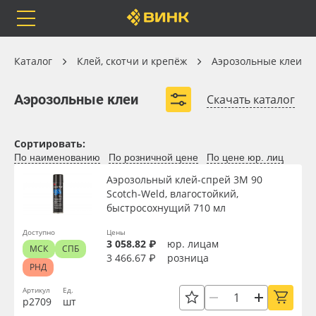
Orafol
Бренды
Доставка
Клей, скотчи и крепёж
Каталог
Клей, скотчи и крепёж
Аэрозольные клеи
Аэрозольные клеи
Аэрозольные клеи
Скачать каталог
Аэрозольные клеи SM Chemie™
Каталог
Весь каталог
Сортировать:
Аэрозольные клеи 3M™
По наименованию
По розничной цене
По цене юр. лиц
Orafol
Рулонные материалы
Аэрозольный клей-спрей 3M 90
Scotch-Weld, влагостойкий,
быстросохнущий 710 мл
Бренды
Самоклеящиеся плёнки
Доступно
Цены
3 058.82 ₽
юр. лицам
МСК
СПБ
Доставка
Листовые материалы
3 466.67 ₽
розница
Вид
РНД
Оплата
Чернила
Артикул
Ед.
р2709
шт
Ширина, мм