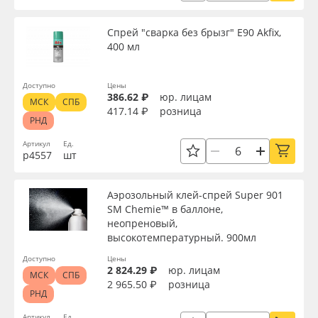
Oracal 641
Назначение
Спрей "сварка без брызг" Е90 Akfix,
400 мл
Orajet 3640
Доступность
Доступно
Цены
Плёнка монтажная Oratape
386.62 ₽
юр. лицам
МСК
СПБ
417.14 ₽
розница
РНД
Применить
ПЭТ листовой
Артикул
Ед.
р4557
шт
Сбросить фильтр
ПЭТ бэклит
Аэрозольный клей-cпрей Super 901
Вспененный ПВХ
SM Chemie™ в баллоне,
неопреновый,
высокотемпературный. 900мл
Баннер
Доступно
Цены
2 824.29 ₽
юр. лицам
МСК
СПБ
Заготовки для сувениров
2 965.50 ₽
розница
РНД
Артикул
Ед.