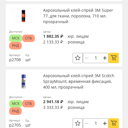
Сервис
Клей, скотчи и крепёж
Аэрозольный клей-спрей 3M Super
Объём, мл
77, для ткани, поролона, 710 мл,
Инструкции
Мобильные конструкции и POS-материалы
прозрачный
Доступно
Цены
Цвет
Компания
Профильные системы
1 882.35 ₽
юр. лицам
МСК
СПБ
2 133.33 ₽
розница
РНД
Контакты
Сублимация и термотрансфер
Цвет клея
Артикул
Ед.
р2708
шт
Блог
Светотехника
Страна происхождения
Аэрозольный клей-спрей 3M Scotch
Поставщикам
Инженерные пластики
SprayMount, временная фиксация,
Производитель
400 мл, прозрачный
Избранное
Упаковочные материалы
Доступно
Цены
2 941.18 ₽
юр. лицам
МСК
СПБ
Торговая марка
Оборудование и инструмент
8 800 550 7888
3 333.33 ₽
розница
РНД
Москва
Артикул
Ед.
Новинки ассортимента
Серия
р2705
шт