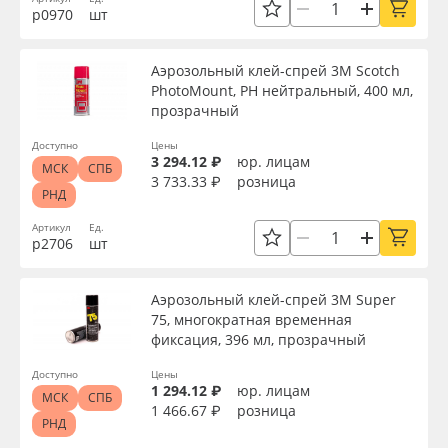
р0970
шт
Аэрозольный клей-спрей 3M Scotch
PhotoMount, PH нейтральный, 400 мл,
прозрачный
Доступно
Цены
3 294.12 ₽
юр. лицам
МСК
СПБ
3 733.33 ₽
розница
РНД
Артикул
Ед.
р2706
шт
Аэрозольный клей-спрей 3M Super
75, многократная временная
фиксация, 396 мл, прозрачный
Доступно
Цены
1 294.12 ₽
юр. лицам
МСК
СПБ
1 466.67 ₽
розница
РНД